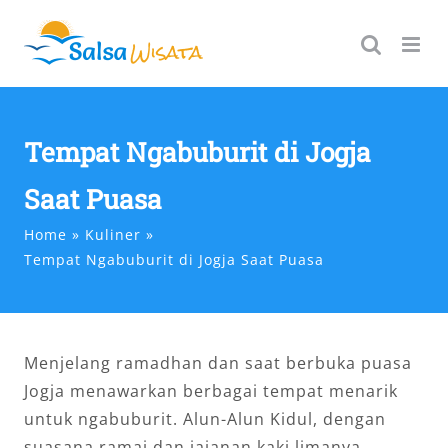
Skip
to
content
Tempat Ngabuburit di Jogja
Saat Puasa
Home
Kuliner
Tempat Ngabuburit di Jogja Saat Puasa
Menjelang ramadhan dan saat berbuka puasa
Jogja menawarkan berbagai tempat menarik
untuk ngabuburit. Alun-Alun Kidul, dengan
suasana ramai dan jajanan kaki limanya,