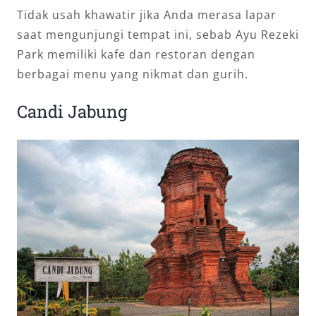
Tidak usah khawatir jika Anda merasa lapar
saat mengunjungi tempat ini, sebab Ayu Rezeki
Park memiliki kafe dan restoran dengan
berbagai menu yang nikmat dan gurih.
Candi Jabung