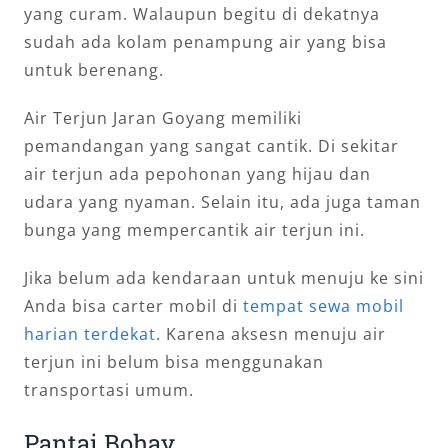
yang curam. Walaupun begitu di dekatnya
sudah ada kolam penampung air yang bisa
untuk berenang.
Air Terjun Jaran Goyang memiliki
pemandangan yang sangat cantik. Di sekitar
air terjun ada pepohonan yang hijau dan
udara yang nyaman. Selain itu, ada juga taman
bunga yang mempercantik air terjun ini.
Jika belum ada kendaraan untuk menuju ke sini
Anda bisa carter mobil di
tempat sewa mobil
harian terdekat
. Karena aksesn menuju air
terjun ini belum bisa menggunakan
transportasi umum.
Pantai Bohay