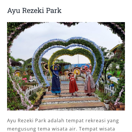
Ayu Rezeki Park
Ayu Rezeki Park adalah tempat rekreasi yang
mengusung tema wisata air. Tempat wisata