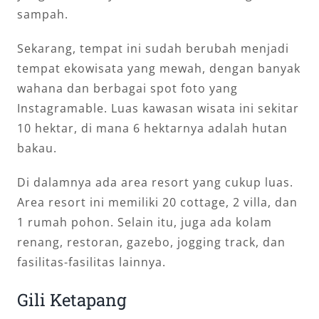
sampah.
Sekarang, tempat ini sudah berubah menjadi
tempat ekowisata yang mewah, dengan banyak
wahana dan berbagai spot foto yang
Instagramable. Luas kawasan wisata ini sekitar
10 hektar, di mana 6 hektarnya adalah hutan
bakau.
Di dalamnya ada area resort yang cukup luas.
Area resort ini memiliki 20 cottage, 2 villa, dan
1 rumah pohon. Selain itu, juga ada kolam
renang, restoran, gazebo, jogging track, dan
fasilitas-fasilitas lainnya.
Gili Ketapang