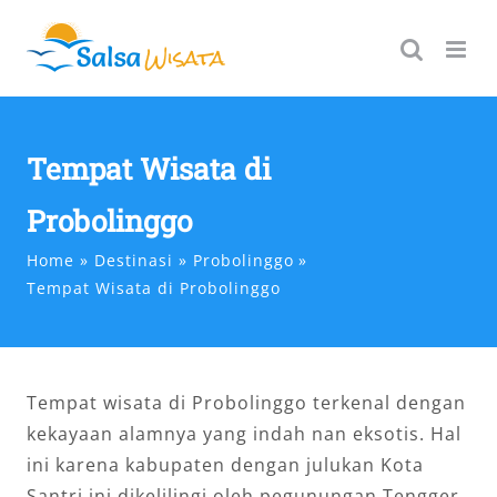
Skip
to
content
Tempat Wisata di
Probolinggo
Home
Destinasi
Probolinggo
Tempat Wisata di Probolinggo
Tempat wisata di Probolinggo terkenal dengan
kekayaan alamnya yang indah nan eksotis. Hal
ini karena kabupaten dengan julukan Kota
Santri ini dikelilingi oleh pegunungan Tengger,