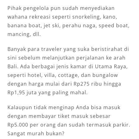
Pihak pengelola pun sudah menyediakan
wahana rekreasi seperti snorkeling, kano,
banana boat, jet ski, perahu naga, speed boat,
mancing, dll.
Banyak para traveler yang suka beristirahat di
sini sebelum melanjutkan perjalanan ke arah
Bali. Ada berbagai jenis kamar di Utama Raya,
seperti hotel, villa, cottage, dan bungalow
dengan harga mulai dari Rp275 ribu hingga
Rp1,95 juta yang paling mahal.
Kalaupun tidak menginap Anda bisa masuk
dengan membayar tiket masuk sebesar
Rp5.000 per orang dan sudah termasuk parkir.
Sangat murah bukan?