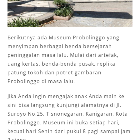
Berikutnya ada Museum Probolinggo yang
menyimpan berbagai benda bersejarah
peninggalan masa lalu. Mulai dari artefak,
uang kertas, benda-benda pusak, replika
patung tokoh dan potret gambaran
Probolinggo di masa lalu.
Jika Anda ingin mengajak anak Anda main ke
sini bisa langsung kunjungi alamatnya di Jl.
Suroyo No.25, Tisnonegaran, Kanigaran, Kota
Probolinggo. Museum ini buka setiap hari,
kecual hari Senin dari pukul 8 pagi sampai jam