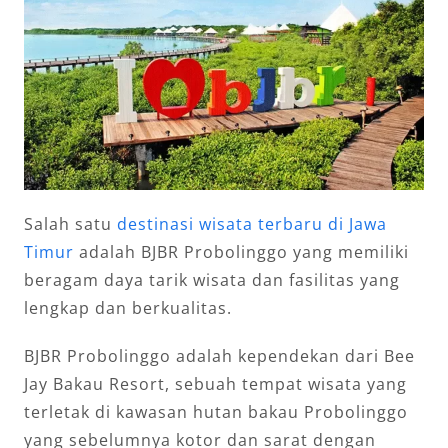
Salah satu
destinasi wisata terbaru di Jawa
Timur
adalah BJBR Probolinggo yang memiliki
beragam daya tarik wisata dan fasilitas yang
lengkap dan berkualitas.
BJBR Probolinggo adalah kependekan dari Bee
Jay Bakau Resort, sebuah tempat wisata yang
terletak di kawasan hutan bakau Probolinggo
yang sebelumnya kotor dan sarat dengan