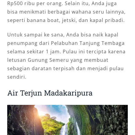
Rp500 ribu per orang. Selain itu, Anda juga
bisa menikmati berbagai wahana seru lainnya,
seperti banana boat, jetski, dan kapal pribadi.
Untuk sampai ke sana, Anda bisa naik kapal
penumpang dari Pelabuhan Tanjung Tembaga
selama sekitar 1 jam. Pulau ini tercipta karena
letusan Gunung Semeru yang membuat
sebagian daratan terpisah dan menjadi pulau
sendiri.
Air Terjun Madakaripura