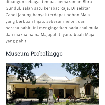
dibangun sebagai tempat pemakaman Bhra
Gundul, salah satu kerabat Raja. Di sekitar
Candi Jabung banyak terdapat pohon Maja
yang berbuah hijau, sebesar melon, dan
berasa pahit. Ini mengingatkan pada asal mula
dan makna nama Majapahit, yaitu buah Maja
yang pahit.
Museum Probolinggo