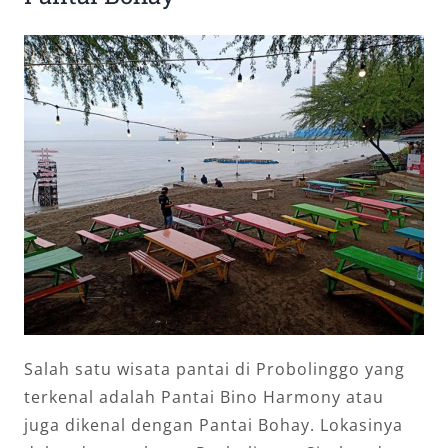
Salah satu wisata pantai di Probolinggo yang
terkenal adalah Pantai Bino Harmony atau
juga dikenal dengan Pantai Bohay. Lokasinya