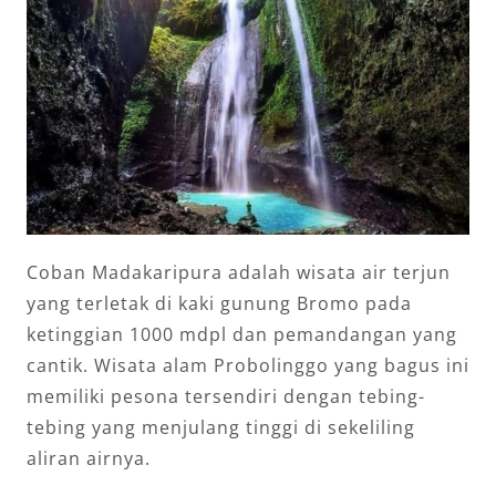
Coban Madakaripura adalah wisata air terjun
yang terletak di kaki gunung Bromo pada
ketinggian 1000 mdpl dan pemandangan yang
cantik. Wisata alam Probolinggo yang bagus ini
memiliki pesona tersendiri dengan tebing-
tebing yang menjulang tinggi di sekeliling
aliran airnya.