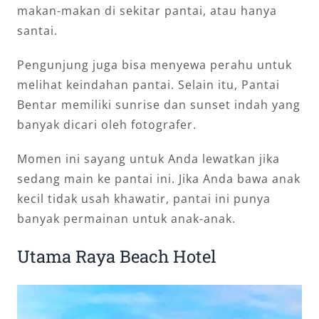
makan-makan di sekitar pantai, atau hanya
santai.
Pengunjung juga bisa menyewa perahu untuk
melihat keindahan pantai. Selain itu, Pantai
Bentar memiliki sunrise dan sunset indah yang
banyak dicari oleh fotografer.
Momen ini sayang untuk Anda lewatkan jika
sedang main ke pantai ini. Jika Anda bawa anak
kecil tidak usah khawatir, pantai ini punya
banyak permainan untuk anak-anak.
Utama Raya Beach Hotel