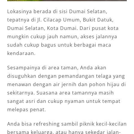
Lokasinya berada di sisi Dumai Selatan,
tepatnya di Jl. Cilacap Umum, Bukit Datuk,
Dumai Selatan, Kota Dumai. Dari pusat kota
mungkin cukup jauh namun, akses jalannya
sudah cukup bagus untuk berbagai maca
kendaraan.
Sesampainya di area taman, Anda akan
disuguhkan dengan pemandangan telaga yang
menawan dengan air jernih dan pohon hijau di
sekitarnya. Suasana area tamannya masih
sangat asri dan cukup nyaman untuk tempat
melepas penat.
Anda bisa refreshing sambil piknik kecil-kecilan
bersama keluarga, atau hanya sekedar jalan-