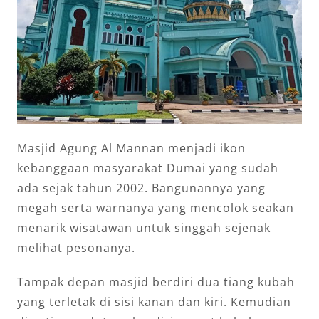
Masjid Agung Al Mannan menjadi ikon
kebanggaan masyarakat Dumai yang sudah
ada sejak tahun 2002. Bangunannya yang
megah serta warnanya yang mencolok seakan
menarik wisatawan untuk singgah sejenak
melihat pesonanya.
Tampak depan masjid berdiri dua tiang kubah
yang terletak di sisi kanan dan kiri. Kemudian