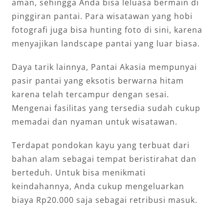
aman, sehingga Anda bisa leluasa bermain di
pinggiran pantai. Para wisatawan yang hobi
fotografi juga bisa hunting foto di sini, karena
menyajikan landscape pantai yang luar biasa.
Daya tarik lainnya, Pantai Akasia mempunyai
pasir pantai yang eksotis berwarna hitam
karena telah tercampur dengan sesai.
Mengenai fasilitas yang tersedia sudah cukup
memadai dan nyaman untuk wisatawan.
Terdapat pondokan kayu yang terbuat dari
bahan alam sebagai tempat beristirahat dan
berteduh. Untuk bisa menikmati
keindahannya, Anda cukup mengeluarkan
biaya Rp20.000 saja sebagai retribusi masuk.