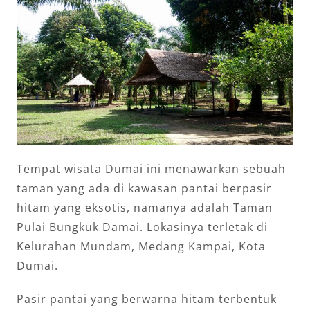
Tempat wisata Dumai ini menawarkan sebuah
taman yang ada di kawasan pantai berpasir
hitam yang eksotis, namanya adalah Taman
Pulai Bungkuk Damai. Lokasinya terletak di
Kelurahan Mundam, Medang Kampai, Kota
Dumai.
Pasir pantai yang berwarna hitam terbentuk