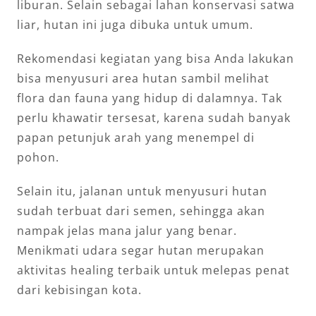
liburan. Selain sebagai lahan konservasi satwa
liar, hutan ini juga dibuka untuk umum.
Rekomendasi kegiatan yang bisa Anda lakukan
bisa menyusuri area hutan sambil melihat
flora dan fauna yang hidup di dalamnya. Tak
perlu khawatir tersesat, karena sudah banyak
papan petunjuk arah yang menempel di
pohon.
Selain itu, jalanan untuk menyusuri hutan
sudah terbuat dari semen, sehingga akan
nampak jelas mana jalur yang benar.
Menikmati udara segar hutan merupakan
aktivitas healing terbaik untuk melepas penat
dari kebisingan kota.