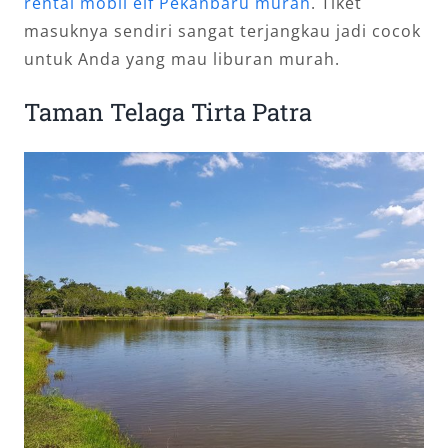
rental mobil elf Pekanbaru murah
. Tiket
masuknya sendiri sangat terjangkau jadi cocok
untuk Anda yang mau liburan murah.
Taman Telaga Tirta Patra