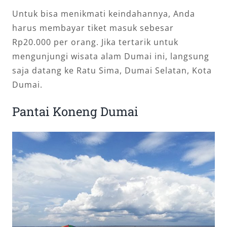
Untuk bisa menikmati keindahannya, Anda
harus membayar tiket masuk sebesar
Rp20.000 per orang. Jika tertarik untuk
mengunjungi wisata alam Dumai ini, langsung
saja datang ke Ratu Sima, Dumai Selatan, Kota
Dumai.
Pantai Koneng Dumai