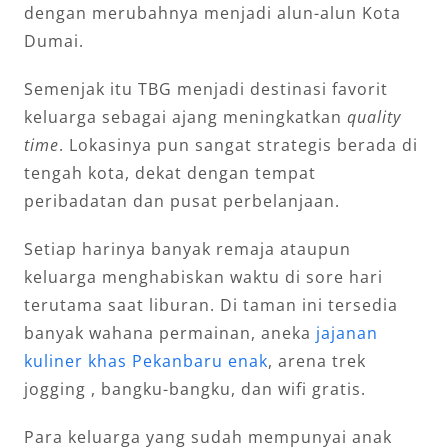
dengan merubahnya menjadi alun-alun Kota
Dumai.
Semenjak itu TBG menjadi destinasi favorit
keluarga sebagai ajang meningkatkan
quality
time
. Lokasinya pun sangat strategis berada di
tengah kota, dekat dengan tempat
peribadatan dan pusat perbelanjaan.
Setiap harinya banyak remaja ataupun
keluarga menghabiskan waktu di sore hari
terutama saat liburan. Di taman ini tersedia
banyak wahana permainan, aneka
jajanan
kuliner khas Pekanbaru enak
, arena trek
jogging , bangku-bangku, dan wifi gratis.
Para keluarga yang sudah mempunyai anak