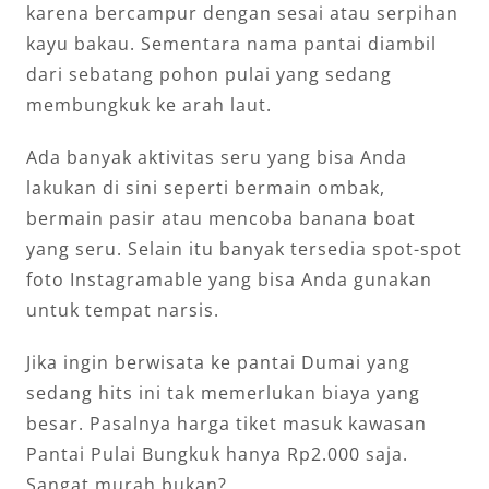
karena bercampur dengan sesai atau serpihan
kayu bakau. Sementara nama pantai diambil
dari sebatang pohon pulai yang sedang
membungkuk ke arah laut.
Ada banyak aktivitas seru yang bisa Anda
lakukan di sini seperti bermain ombak,
bermain pasir atau mencoba banana boat
yang seru. Selain itu banyak tersedia spot-spot
foto Instagramable yang bisa Anda gunakan
untuk tempat narsis.
Jika ingin berwisata ke pantai Dumai yang
sedang hits ini tak memerlukan biaya yang
besar. Pasalnya harga tiket masuk kawasan
Pantai Pulai Bungkuk hanya Rp2.000 saja.
Sangat murah bukan?