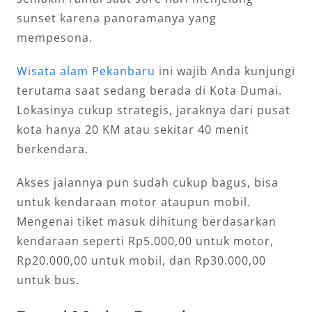
sunset karena panoramanya yang
mempesona.
Wisata alam Pekanbaru
ini wajib Anda kunjungi
terutama saat sedang berada di Kota Dumai.
Lokasinya cukup strategis, jaraknya dari pusat
kota hanya 20 KM atau sekitar 40 menit
berkendara.
Akses jalannya pun sudah cukup bagus, bisa
untuk kendaraan motor ataupun mobil.
Mengenai tiket masuk dihitung berdasarkan
kendaraan seperti Rp5.000,00 untuk motor,
Rp20.000,00 untuk mobil, dan Rp30.000,00
untuk bus.