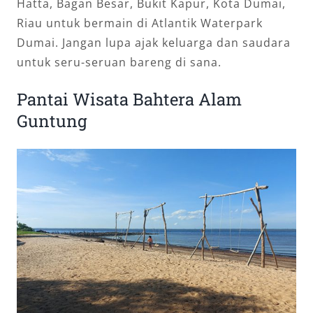
Hatta, Bagan Besar, Bukit Kapur, Kota Dumai,
Riau untuk bermain di Atlantik Waterpark
Dumai. Jangan lupa ajak keluarga dan saudara
untuk seru-seruan bareng di sana.
Pantai Wisata Bahtera Alam
Guntung