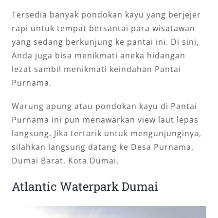
Tersedia banyak pondokan kayu yang berjejer
rapi untuk tempat bersantai para wisatawan
yang sedang berkunjung ke pantai ini. Di sini,
Anda juga bisa menikmati aneka hidangan
lezat sambil menikmati keindahan Pantai
Purnama.
Warung apung atau pondokan kayu di Pantai
Purnama ini pun menawarkan view laut lepas
langsung. Jika tertarik untuk mengunjunginya,
silahkan langsung datang ke Desa Purnama,
Dumai Barat, Kota Dumai.
Atlantic Waterpark Dumai