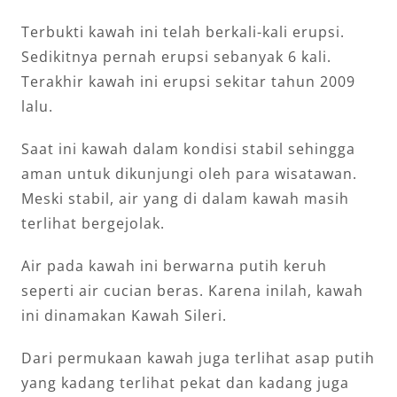
Terbukti kawah ini telah berkali-kali erupsi.
Sedikitnya pernah erupsi sebanyak 6 kali.
Terakhir kawah ini erupsi sekitar tahun 2009
lalu.
Saat ini kawah dalam kondisi stabil sehingga
aman untuk dikunjungi oleh para wisatawan.
Meski stabil, air yang di dalam kawah masih
terlihat bergejolak.
Air pada kawah ini berwarna putih keruh
seperti air cucian beras. Karena inilah, kawah
ini dinamakan Kawah Sileri.
Dari permukaan kawah juga terlihat asap putih
yang kadang terlihat pekat dan kadang juga