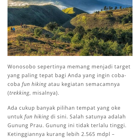
Wonosobo sepertinya memang menjadi target
yang paling tepat bagi Anda yang ingin coba-
coba
fun hiking
atau kegiatan semacamnya
(
trekking
, misalnya).
Ada cukup banyak pilihan tempat yang oke
untuk
fun hiking
di sini. Salah satunya adalah
Gunung Prau. Gunung ini tidak terlalu tinggi.
Ketinggiannya kurang lebih 2.565 mdpl –