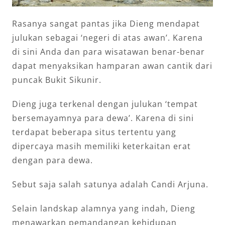
Rasanya sangat pantas jika Dieng mendapat
julukan sebagai ‘negeri di atas awan’. Karena
di sini Anda dan para wisatawan benar-benar
dapat menyaksikan hamparan awan cantik dari
puncak Bukit Sikunir.
Dieng juga terkenal dengan julukan ‘tempat
bersemayamnya para dewa’. Karena di sini
terdapat beberapa situs tertentu yang
dipercaya masih memiliki keterkaitan erat
dengan para dewa.
Sebut saja salah satunya adalah Candi Arjuna.
Selain landskap alamnya yang indah, Dieng
menawarkan pemandangan kehidupan