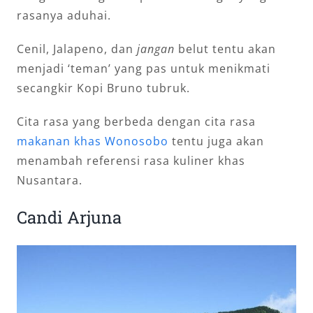
rasanya aduhai.
Cenil, Jalapeno, dan
jangan
belut tentu akan
menjadi ‘teman’ yang pas untuk menikmati
secangkir Kopi Bruno tubruk.
Cita rasa yang berbeda dengan cita rasa
makanan khas Wonosobo
tentu juga akan
menambah referensi rasa kuliner khas
Nusantara.
Candi Arjuna