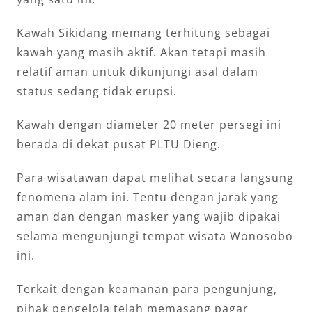
Kawah Sikidang memang terhitung sebagai
kawah yang masih aktif. Akan tetapi masih
relatif aman untuk dikunjungi asal dalam
status sedang tidak erupsi.
Kawah dengan diameter 20 meter persegi ini
berada di dekat pusat PLTU Dieng.
Para wisatawan dapat melihat secara langsung
fenomena alam ini. Tentu dengan jarak yang
aman dan dengan masker yang wajib dipakai
selama mengunjungi tempat wisata Wonosobo
ini.
Terkait dengan keamanan para pengunjung,
pihak pengelola telah memasang pagar