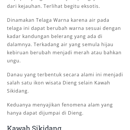
dari kejauhan. Terlihat begitu eksotis.
Dinamakan Telaga Warna karena air pada
telaga ini dapat berubah warna sesuai dengan
kadar kandungan belerang yang ada di
dalamnya. Terkadang air yang semula hijau
kebiruan berubah menjadi merah atau bahkan
ungu.
Danau yang terbentuk secara alami ini menjadi
salah satu ikon wisata Dieng selain Kawah
Sikidang.
Keduanya menyajikan fenomena alam yang
hanya dapat dijumpai di Dieng.
Kawah Sikidang