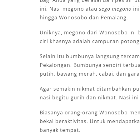
Bagi Anda yang berasal dari pesisir 
ini. Nasi megono atau
sego megono
in
hingga Wonosobo dan Pemalang.
Uniknya, megono dari Wonosobo ini b
ciri khasnya adalah campuran potonga
Selain itu bumbunya langsung tercam
Pekalongan. Bumbunya sendiri terbua
putih, bawang merah, cabai, dan gar
Agar semakin nikmat ditambahkan pul
nasi begitu gurih dan nikmat. Nasi in
Biasanya orang-orang Wonosobo mem
bekal beraktivitas. Untuk mendapatk
banyak tempat.