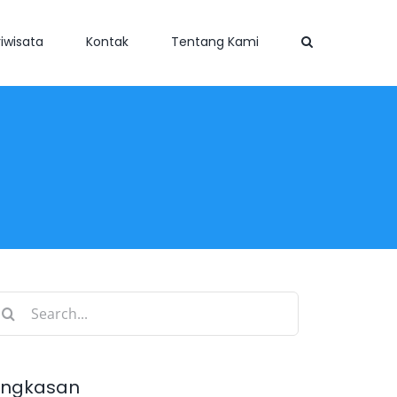
iwisata
Kontak
Tentang Kami
earch
r:
ingkasan