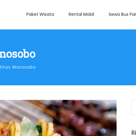
Paket Wisata
Rental Mobil
Sewa Bus Par
nosobo
Khas Wonosobo
S
fo
R