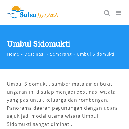
Skip
to
content
Umbul Sidomukti
Home
Destinasi
Semarang
Umbul Sidomukti
Umbul Sidomukti, sumber mata air di bukit
ungaran ini disulap menjadi destinasi wisata
yang pas untuk keluarga dan rombongan.
Panorama daerah pegunungan dengan udara
sejuk jadi modal utama wisata Umbul
Sidomukti sangat diminati.