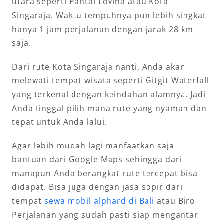
utara seperti Pantai Lovina atau Kota
Singaraja. Waktu tempuhnya pun lebih singkat
hanya 1 jam perjalanan dengan jarak 28 km
saja.
Dari rute Kota Singaraja nanti, Anda akan
melewati tempat wisata seperti Gitgit Waterfall
yang terkenal dengan keindahan alamnya. Jadi
Anda tinggal pilih mana rute yang nyaman dan
tepat untuk Anda lalui.
Agar lebih mudah lagi manfaatkan saja
bantuan dari Google Maps sehingga dari
manapun Anda berangkat rute tercepat bisa
didapat. Bisa juga dengan jasa sopir dari
tempat
sewa mobil alphard di Bali
atau Biro
Perjalanan yang sudah pasti siap mengantar