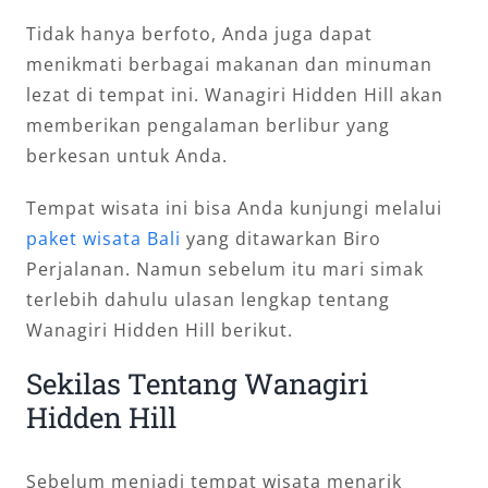
Tidak hanya berfoto, Anda juga dapat
menikmati berbagai makanan dan minuman
lezat di tempat ini. Wanagiri Hidden Hill akan
memberikan pengalaman berlibur yang
berkesan untuk Anda.
Tempat wisata ini bisa Anda kunjungi melalui
paket wisata Bali
yang ditawarkan Biro
Perjalanan. Namun sebelum itu mari simak
terlebih dahulu ulasan lengkap tentang
Wanagiri Hidden Hill berikut.
Sekilas Tentang Wanagiri
Hidden Hill
Sebelum menjadi tempat wisata menarik