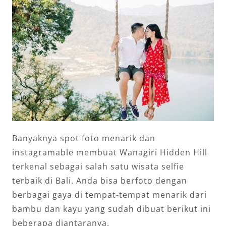
Banyaknya spot foto menarik dan
instagramable membuat Wanagiri Hidden Hill
terkenal sebagai salah satu wisata selfie
terbaik di Bali. Anda bisa berfoto dengan
berbagai gaya di tempat-tempat menarik dari
bambu dan kayu yang sudah dibuat berikut ini
beberapa diantaranya.