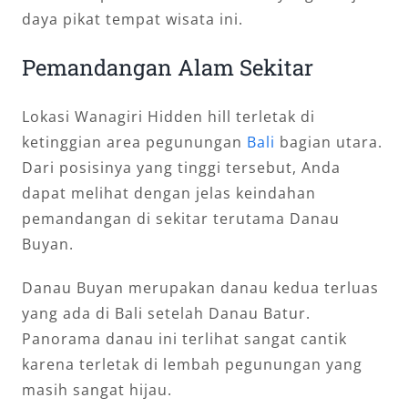
daya pikat tempat wisata ini.
Pemandangan Alam Sekitar
Lokasi Wanagiri Hidden hill terletak di
ketinggian area pegunungan
Bali
bagian utara.
Dari posisinya yang tinggi tersebut, Anda
dapat melihat dengan jelas keindahan
pemandangan di sekitar terutama Danau
Buyan.
Danau Buyan merupakan danau kedua terluas
yang ada di Bali setelah Danau Batur.
Panorama danau ini terlihat sangat cantik
karena terletak di lembah pegunungan yang
masih sangat hijau.