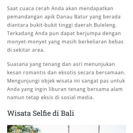
Saat cuaca cerah Anda akan mendapatkan
pemandangan apik Danau Batur yang berada
diantara bukit-bukit tinggi daerah Buleleng.
Terkadang Anda pun dapat berjumpa dengan
monyet-monyet yang masih berkeliaran bebas
di sekitar area.
Suasana yang tenang dan asri menunjukan
kesan romantis dan eksotis secara bersamaan.
Mengunjungi objek wisata ini sangat pas untuk
Anda yang ingin liburan tenang bersama alam
namun tetap eksis di sosial media.
Wisata Selfie di Bali