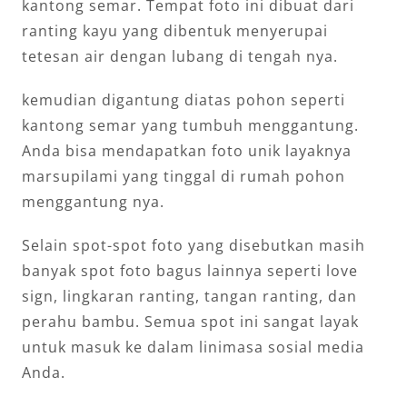
kantong semar. Tempat foto ini dibuat dari
ranting kayu yang dibentuk menyerupai
tetesan air dengan lubang di tengah nya.
kemudian digantung diatas pohon seperti
kantong semar yang tumbuh menggantung.
Anda bisa mendapatkan foto unik layaknya
marsupilami yang tinggal di rumah pohon
menggantung nya.
Selain spot-spot foto yang disebutkan masih
banyak spot foto bagus lainnya seperti love
sign, lingkaran ranting, tangan ranting, dan
perahu bambu. Semua spot ini sangat layak
untuk masuk ke dalam linimasa sosial media
Anda.