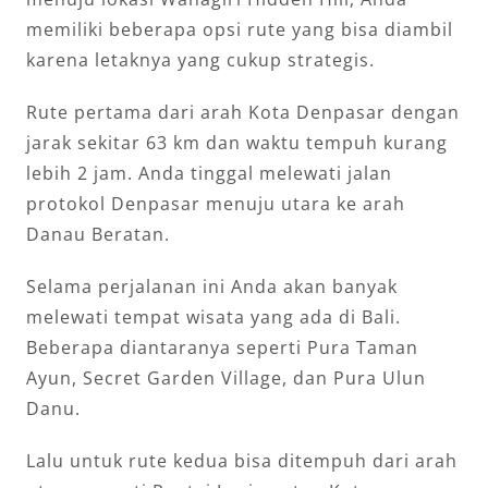
memiliki beberapa opsi rute yang bisa diambil
karena letaknya yang cukup strategis.
Rute pertama dari arah Kota Denpasar dengan
jarak sekitar 63 km dan waktu tempuh kurang
lebih 2 jam. Anda tinggal melewati jalan
protokol Denpasar menuju utara ke arah
Danau Beratan.
Selama perjalanan ini Anda akan banyak
melewati tempat wisata yang ada di Bali.
Beberapa diantaranya seperti Pura Taman
Ayun, Secret Garden Village, dan Pura Ulun
Danu.
Lalu untuk rute kedua bisa ditempuh dari arah