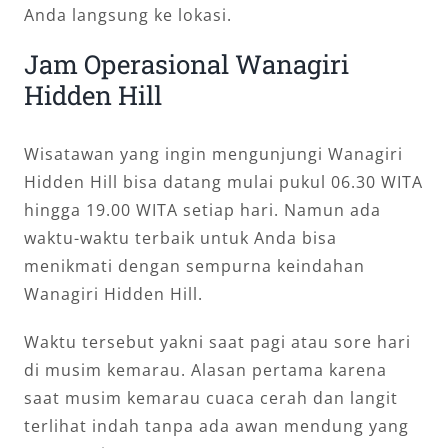
Anda langsung ke lokasi.
Jam Operasional Wanagiri
Hidden Hill
Wisatawan yang ingin mengunjungi Wanagiri
Hidden Hill bisa datang mulai pukul 06.30 WITA
hingga 19.00 WITA setiap hari. Namun ada
waktu-waktu terbaik untuk Anda bisa
menikmati dengan sempurna keindahan
Wanagiri Hidden Hill.
Waktu tersebut yakni saat pagi atau sore hari
di musim kemarau. Alasan pertama karena
saat musim kemarau cuaca cerah dan langit
terlihat indah tanpa ada awan mendung yang