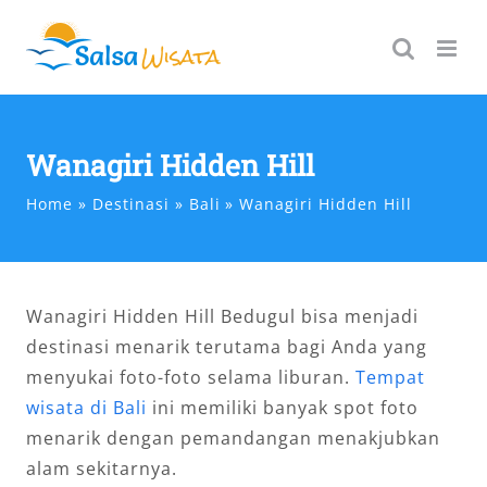
Skip
to
content
Wanagiri Hidden Hill
Home
Destinasi
Bali
Wanagiri Hidden Hill
Wanagiri Hidden Hill Bedugul bisa menjadi
destinasi menarik terutama bagi Anda yang
menyukai foto-foto selama liburan.
Tempat
wisata di Bali
ini memiliki banyak spot foto
menarik dengan pemandangan menakjubkan
alam sekitarnya.