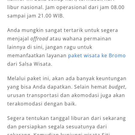
libur nasional. Jam operasional dari jam 08.00
sampai jam 21.00 WIB.
Anda mungkin sangat tertarik untuk segera
menjajal
offroad
atau wahana permainan
lainnya di sini, jangan ragu untuk
memanfaatkan layanan
paket wisata ke Bromo
dari Salsa Wisata.
Melalui paket ini, akan ada banyak keuntungan
yang bisa Anda dapatkan. Selain hemat
budget
,
urusan transportasi dan akomodasi juga akan
terakomodasi dengan baik.
Segera tentukan tanggal liburan dari sekarang
dan persiapkan segala sesuatunya dari