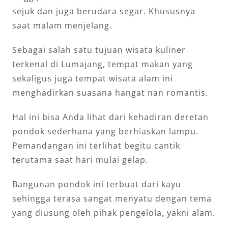
sejuk dan juga berudara segar. Khususnya
saat malam menjelang.
Sebagai salah satu tujuan wisata kuliner
terkenal di Lumajang, tempat makan yang
sekaligus juga tempat wisata alam ini
menghadirkan suasana hangat nan romantis.
Hal ini bisa Anda lihat dari kehadiran deretan
pondok sederhana yang berhiaskan lampu.
Pemandangan ini terlihat begitu cantik
terutama saat hari mulai gelap.
Bangunan pondok ini terbuat dari kayu
sehingga terasa sangat menyatu dengan tema
yang diusung oleh pihak pengelola, yakni alam.