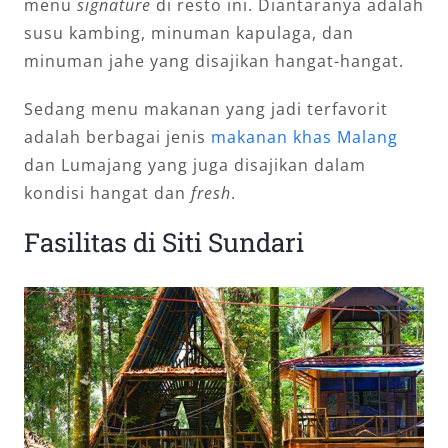
menu
signature
di resto ini. Diantaranya adalah
susu kambing, minuman kapulaga, dan
minuman jahe yang disajikan hangat-hangat.
Sedang menu makanan yang jadi terfavorit
adalah berbagai jenis
makanan khas Malang
dan Lumajang yang juga disajikan dalam
kondisi hangat dan
fresh
.
Fasilitas di Siti Sundari