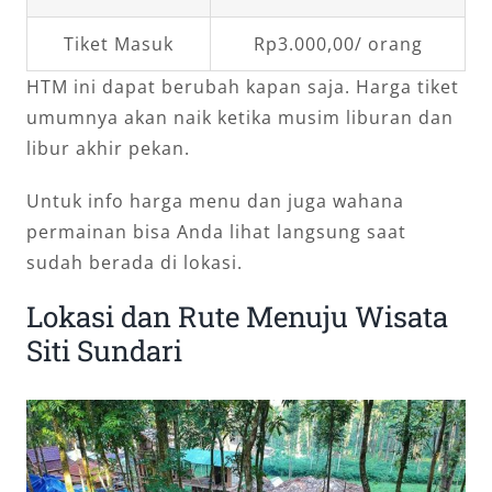
Tiket Masuk
Rp3.000,00/ orang
HTM ini dapat berubah kapan saja. Harga tiket
umumnya akan naik ketika musim liburan dan
libur akhir pekan.
Untuk info harga menu dan juga wahana
permainan bisa Anda lihat langsung saat
sudah berada di lokasi.
Lokasi dan Rute Menuju Wisata
Siti Sundari