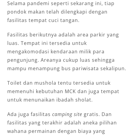
Selama pandemi seperti sekarang ini, tiap
pondok makan telah dilengkapi dengan
fasilitas tempat cuci tangan.
Fasilitas berikutnya adalah area parkir yang
luas. Tempat ini tersedia untuk
mengakomodasi kendaraan milik para
pengunjung. Areanya cukup luas sehingga
mampu menampung bus pariwisata sekalipun.
Toilet dan mushola tentu tersedia untuk
memenuhi kebutuhan MCK dan juga tempat
untuk menunaikan ibadah sholat.
Ada juga fasilitas
camping site
gratis. Dan
fasilitas yang terakhir adalah aneka pilihan
wahana permainan dengan biaya yang