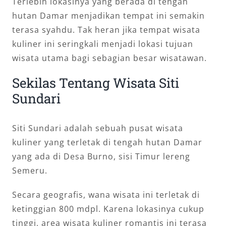
Terlebih lokasinya yang berada di tengah
hutan Damar menjadikan tempat ini semakin
terasa syahdu. Tak heran jika tempat wisata
kuliner ini seringkali menjadi lokasi tujuan
wisata utama bagi sebagian besar wisatawan.
Sekilas Tentang Wisata Siti
Sundari
Siti Sundari adalah sebuah pusat wisata
kuliner yang terletak di tengah hutan Damar
yang ada di Desa Burno, sisi Timur lereng
Semeru.
Secara geografis, wana wisata ini terletak di
ketinggian 800 mdpl. Karena lokasinya cukup
tinggi, area wisata kuliner romantis ini terasa