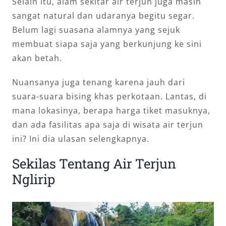
Selain itu, alam sekitar air terjun juga masih
sangat natural dan udaranya begitu segar.
Belum lagi suasana alamnya yang sejuk
membuat siapa saja yang berkunjung ke sini
akan betah.
Nuansanya juga tenang karena jauh dari
suara-suara bising khas perkotaan. Lantas, di
mana lokasinya, berapa harga tiket masuknya,
dan ada fasilitas apa saja di wisata air terjun
ini? Ini dia ulasan selengkapnya.
Sekilas Tentang Air Terjun
Nglirip