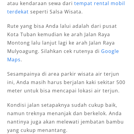
atau kendaraan sewa dari
tempat rental mobil
terdekat
seperti Salsa Wisata.
Rute yang bisa Anda lalui adalah dari pusat
Kota Tuban kemudian ke arah Jalan Raya
Montong lalu lanjut lagi ke arah Jalan Raya
Mulyoagung. Silahkan cek rutenya di
Google
Maps
.
Sesampainya di area parkir wisata air terjun
ini, Anda masih harus berjalan kaki sekitar 500
meter untuk bisa mencapai lokasi air terjun.
Kondisi jalan setapaknya sudah cukup baik,
namun treknya menanjak dan berkelok. Anda
nantinya juga akan melewati jembatan bambu
yang cukup menantang.