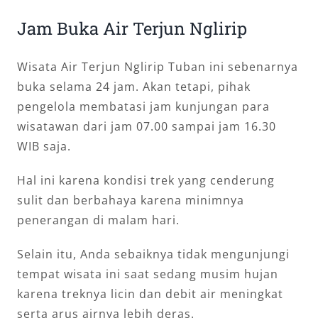
Jam Buka Air Terjun Nglirip
Wisata Air Terjun Nglirip Tuban ini sebenarnya
buka selama 24 jam. Akan tetapi, pihak
pengelola membatasi jam kunjungan para
wisatawan dari jam 07.00 sampai jam 16.30
WIB saja.
Hal ini karena kondisi trek yang cenderung
sulit dan berbahaya karena minimnya
penerangan di malam hari.
Selain itu, Anda sebaiknya tidak mengunjungi
tempat wisata ini saat sedang musim hujan
karena treknya licin dan debit air meningkat
serta arus airnya lebih deras.