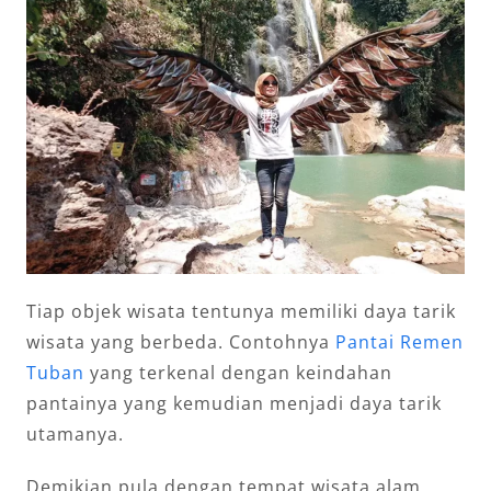
Tiap objek wisata tentunya memiliki daya tarik
wisata yang berbeda. Contohnya
Pantai Remen
Tuban
yang terkenal dengan keindahan
pantainya yang kemudian menjadi daya tarik
utamanya.
Demikian pula dengan tempat wisata alam