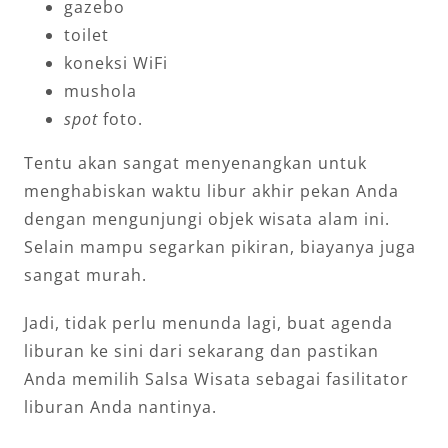
gazebo
toilet
koneksi WiFi
mushola
spot
foto.
Tentu akan sangat menyenangkan untuk
menghabiskan waktu libur akhir pekan Anda
dengan mengunjungi objek wisata alam ini.
Selain mampu segarkan pikiran, biayanya juga
sangat murah.
Jadi, tidak perlu menunda lagi, buat agenda
liburan ke sini dari sekarang dan pastikan
Anda memilih Salsa Wisata sebagai fasilitator
liburan Anda nantinya.