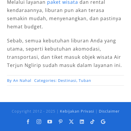
Melalui layanan
paket wisata
dan rental
kendaraannya, liburan pun akan terasa
semakin mudah, menyenangkan, dan pastinya
hemat budget.
Sebab, semua kebutuhan liburan Anda yang
utama, seperti kebutuhan akomodasi,
transportasi, dan tiket masuk objek wisata Air
Terjun Nglirip sudah masuk dalam layanan ini.
By
An Nahal
Categories:
Destinasi
,
Tuban
Copyright 2012 - 2025 |
Kebijakan Privasi
|
Disclaimer
Facebook
Instagram
YouTube
Pinterest
X
LinkedIn
Tiktok
Google
Business