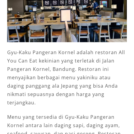
Gyu-Kaku Pangeran Kornel adalah restoran All
You Can Eat kekinian yang terletak di Jalan
Pangeran Kornel, Bandung. Restoran ini
menyajikan berbagai menu yakiniku atau
daging panggang ala Jepang yang bisa Anda
nikmati sepuasnya dengan harga yang
terjangkau.
Menu yang tersedia di Gyu-Kaku Pangeran
Kornel antara lain daging sapi, daging ayam,
seafood, sayuran, dan nasi goreng. Restoran