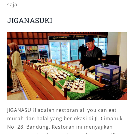
saja.
JIGANASUKI
JIGANASUKI adalah restoran all you can eat
murah dan halal yang berlokasi di Jl. Cimanuk
No. 28, Bandung. Restoran ini menyajikan