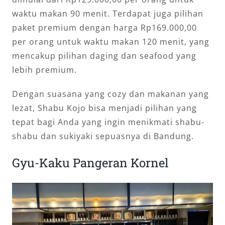
waktu makan 90 menit. Terdapat juga pilihan
paket premium dengan harga Rp169.000,00
per orang untuk waktu makan 120 menit, yang
mencakup pilihan daging dan seafood yang
lebih premium.
Dengan suasana yang cozy dan makanan yang
lezat, Shabu Kojo bisa menjadi pilihan yang
tepat bagi Anda yang ingin menikmati shabu-
shabu dan sukiyaki sepuasnya di Bandung.
Gyu-Kaku Pangeran Kornel