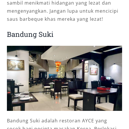
sambil menikmati hidangan yang lezat dan
mengenyangkan. Jangan lupa untuk mencicipi
saus barbeque khas mereka yang lezat!
Bandung Suki
Bandung Suki adalah restoran AYCE yang
cocok bagi pecinta masakan Korea. Berlokasi