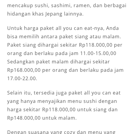
mencakup sushi, sashimi, ramen, dan berbagai
hidangan khas Jepang lainnya.
Untuk harga paket all you can eat-nya, Anda
bisa memilih antara paket siang atau malam.
Paket siang dihargai sekitar Rp118.000,00 per
orang dan berlaku pada jam 11.00-15.00,00
Sedangkan paket malam dihargai sekitar
Rp168.000,00 per orang dan berlaku pada jam
17.00-22.00.
Selain itu, tersedia juga paket all you can eat
yang hanya menyajikan menu sushi dengan
harga sekitar Rp118.000,00 untuk siang dan
Rp148.000,00 untuk malam.
Dengan suasana yang cozy dan menu yang