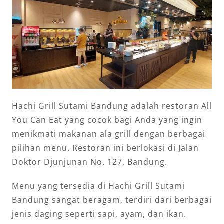
Hachi Grill Sutami Bandung adalah restoran All
You Can Eat yang cocok bagi Anda yang ingin
menikmati makanan ala grill dengan berbagai
pilihan menu. Restoran ini berlokasi di Jalan
Doktor Djunjunan No. 127, Bandung.
Menu yang tersedia di Hachi Grill Sutami
Bandung sangat beragam, terdiri dari berbagai
jenis daging seperti sapi, ayam, dan ikan.