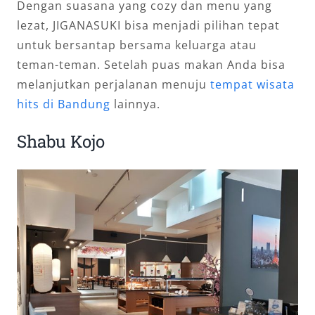
Dengan suasana yang cozy dan menu yang
lezat, JIGANASUKI bisa menjadi pilihan tepat
untuk bersantap bersama keluarga atau
teman-teman. Setelah puas makan Anda bisa
melanjutkan perjalanan menuju
tempat wisata
hits di Bandung
lainnya.
Shabu Kojo