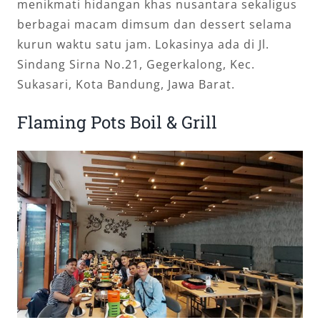
menikmati hidangan khas nusantara sekaligus
berbagai macam dimsum dan dessert selama
kurun waktu satu jam. Lokasinya ada di Jl.
Sindang Sirna No.21, Gegerkalong, Kec.
Sukasari, Kota Bandung, Jawa Barat.
Flaming Pots Boil & Grill