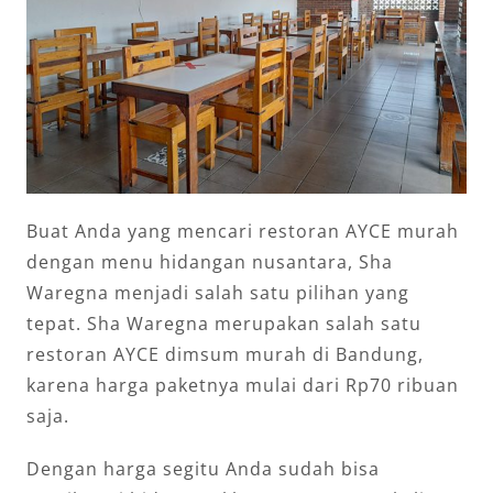
Buat Anda yang mencari restoran AYCE murah
dengan menu hidangan nusantara, Sha
Waregna menjadi salah satu pilihan yang
tepat. Sha Waregna merupakan salah satu
restoran AYCE dimsum murah di Bandung,
karena harga paketnya mulai dari Rp70 ribuan
saja.
Dengan harga segitu Anda sudah bisa