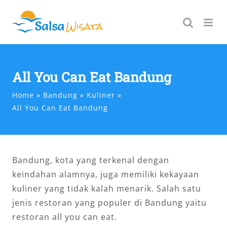
Skip
to
content
All You Can Eat Bandung
Home
Bandung
Kuliner
All You Can Eat Bandung
Bandung, kota yang terkenal dengan
keindahan alamnya, juga memiliki kekayaan
kuliner yang tidak kalah menarik. Salah satu
jenis restoran yang populer di Bandung yaitu
restoran all you can eat.