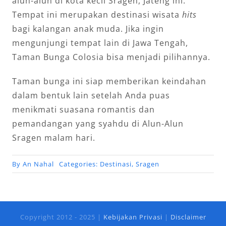
alun-alun di kota kecil Sragen, Jateng ini.
Tempat ini merupakan destinasi wisata
hits
bagi kalangan anak muda. Jika ingin
mengunjungi tempat lain di Jawa Tengah,
Taman Bunga Colosia bisa menjadi pilihannya.
Taman bunga ini siap memberikan keindahan
dalam bentuk lain setelah Anda puas
menikmati suasana romantis dan
pemandangan yang syahdu di Alun-Alun
Sragen malam hari.
By
An Nahal
Categories:
Destinasi
,
Sragen
Copyright 2012 - 2025 |
Kebijakan Privasi
|
Disclaimer