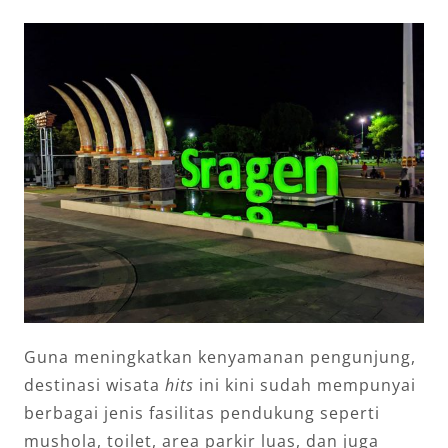
Guna meningkatkan kenyamanan pengunjung,
destinasi wisata
hits
ini kini sudah mempunyai
berbagai jenis fasilitas pendukung seperti
mushola, toilet, area parkir luas, dan juga