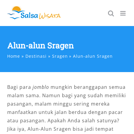
Skip
to
content
Alun-alun Sragen
Home
Destinasi
Sragen
Alun-alun Sragen
Bagi para
jomblo
mungkin beranggapan semua
malam sama. Namun bagi yang sudah memiliki
pasangan, malam minggu sering mereka
manfaatkan untuk jalan berdua dengan pacar
atau pasangan. Apakah Anda salah satunya?
Jika iya, Alun-Alun Sragen bisa jadi tempat