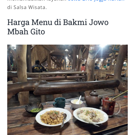
di Salsa Wisata.
Harga Menu di Bakmi Jowo
Mbah Gito