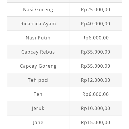
Nasi Goreng
Rp25.000,00
Rica-rica Ayam
Rp40.000,00
Nasi Putih
Rp6.000,00
Capcay Rebus
Rp35.000,00
Capcay Goreng
Rp35.000,00
Teh poci
Rp12.000,00
Teh
Rp6.000,00
Jeruk
Rp10.000,00
Jahe
Rp15.000,00