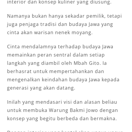
interior dan konsep kuliner yang diusung.
Namanya bukan hanya sekadar pemilik, tetapi
juga penjaga tradisi dan budaya Jawa yang
cinta akan warisan nenek moyang.
Cinta mendalamnya terhadap budaya Jawa
memainkan peran sentral dalam setiap
langkah yang diambil oleh Mbah Gito. Ia
berhasrat untuk mempertahankan dan
mengenalkan keindahan budaya Jawa kepada
generasi yang akan datang.
Inilah yang mendasari visi dan alasan beliau
untuk membuka Warung Bakmi Jowo dengan
konsep yang begitu berbeda dan bermakna.