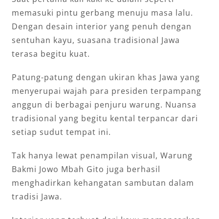
memasuki pintu gerbang menuju masa lalu.
Dengan desain interior yang penuh dengan
sentuhan kayu, suasana tradisional Jawa
terasa begitu kuat.
Patung-patung dengan ukiran khas Jawa yang
menyerupai wajah para presiden terpampang
anggun di berbagai penjuru warung. Nuansa
tradisional yang begitu kental terpancar dari
setiap sudut tempat ini.
Tak hanya lewat penampilan visual, Warung
Bakmi Jowo Mbah Gito juga berhasil
menghadirkan kehangatan sambutan dalam
tradisi Jawa.