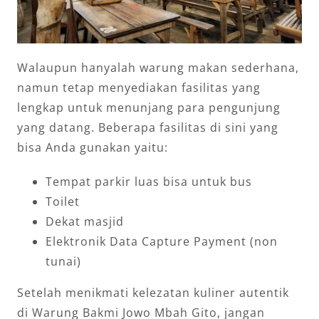
Walaupun hanyalah warung makan sederhana,
namun tetap menyediakan fasilitas yang
lengkap untuk menunjang para pengunjung
yang datang. Beberapa fasilitas di sini yang
bisa Anda gunakan yaitu:
Tempat parkir luas bisa untuk bus
Toilet
Dekat masjid
Elektronik Data Capture Payment (non
tunai)
Setelah menikmati kelezatan kuliner autentik
di Warung Bakmi Jowo Mbah Gito, jangan