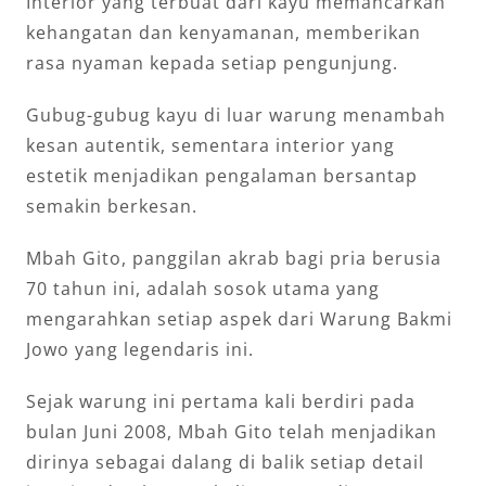
Interior yang terbuat dari kayu memancarkan
kehangatan dan kenyamanan, memberikan
rasa nyaman kepada setiap pengunjung.
Gubug-gubug kayu di luar warung menambah
kesan autentik, sementara interior yang
estetik menjadikan pengalaman bersantap
semakin berkesan.
Mbah Gito, panggilan akrab bagi pria berusia
70 tahun ini, adalah sosok utama yang
mengarahkan setiap aspek dari Warung Bakmi
Jowo yang legendaris ini.
Sejak warung ini pertama kali berdiri pada
bulan Juni 2008, Mbah Gito telah menjadikan
dirinya sebagai dalang di balik setiap detail