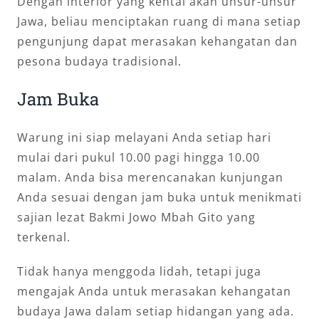
Dengan interior yang kental akan unsur-unsur
Jawa, beliau menciptakan ruang di mana setiap
pengunjung dapat merasakan kehangatan dan
pesona budaya tradisional.
Jam Buka
Warung ini siap melayani Anda setiap hari
mulai dari pukul 10.00 pagi hingga 10.00
malam. Anda bisa merencanakan kunjungan
Anda sesuai dengan jam buka untuk menikmati
sajian lezat Bakmi Jowo Mbah Gito yang
terkenal.
Tidak hanya menggoda lidah, tetapi juga
mengajak Anda untuk merasakan kehangatan
budaya Jawa dalam setiap hidangan yang ada.