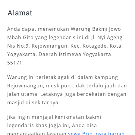
Alamat
Anda dapat menemukan Warung Bakmi Jowo
Mbah Gito yang legendaris ini di Jl. Nyi Ageng
Nis No.9, Rejowinangun, Kec. Kotagede, Kota
Yogyakarta, Daerah Istimewa Yogyakarta
55171.
Warung ini terletak agak di dalam kampung
Rejowinangun, meskipun tidak terlalu jauh dari
jalan utama. Letaknya juga berdekatan dengan
masjid di sekitarnya.
Jika ingin menjajal kenikmatan bakmi
legendaris khas Jogja ini, Anda bisa
memanfaatkan layanan
sewa Brio Jogja harian