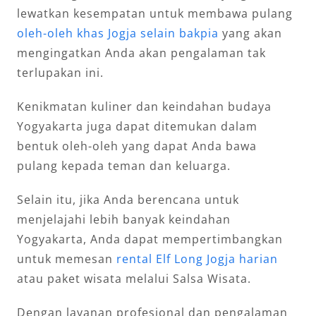
lewatkan kesempatan untuk membawa pulang
oleh-oleh khas Jogja selain bakpia
yang akan
mengingatkan Anda akan pengalaman tak
terlupakan ini.
Kenikmatan kuliner dan keindahan budaya
Yogyakarta juga dapat ditemukan dalam
bentuk oleh-oleh yang dapat Anda bawa
pulang kepada teman dan keluarga.
Selain itu, jika Anda berencana untuk
menjelajahi lebih banyak keindahan
Yogyakarta, Anda dapat mempertimbangkan
untuk memesan
rental Elf Long Jogja harian
atau paket wisata melalui Salsa Wisata.
Dengan layanan profesional dan pengalaman