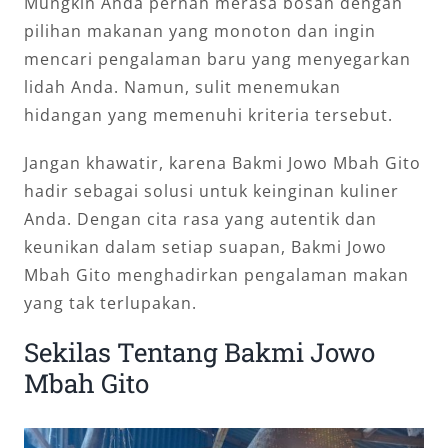
Mungkin Anda pernah merasa bosan dengan
pilihan makanan yang monoton dan ingin
mencari pengalaman baru yang menyegarkan
lidah Anda. Namun, sulit menemukan
hidangan yang memenuhi kriteria tersebut.
Jangan khawatir, karena Bakmi Jowo Mbah Gito
hadir sebagai solusi untuk keinginan kuliner
Anda. Dengan cita rasa yang autentik dan
keunikan dalam setiap suapan, Bakmi Jowo
Mbah Gito menghadirkan pengalaman makan
yang tak terlupakan.
Sekilas Tentang Bakmi Jowo
Mbah Gito