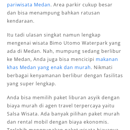
pariwisata Medan
. Area parkir cukup besar
dan bisa menampung bahkan ratusan
kendaraan.
Itu tadi ulasan singkat namun lengkap
mengenai wisata Bimo Utomo Waterpark yang
ada di Medan. Nah, mumpung sedang berlibur
ke Medan, Anda juga bisa mencicipi
makanan
khas Medan yang enak dan murah
. Nikmati
berbagai kenyamanan berlibur dengan fasilitas
yang super lengkap.
Anda bisa memilih paket liburan asyik dengan
biaya murah di agen travel terpercaya yaitu
Salsa Wisata. Ada banyak pilihan paket murah
dan rental mobil dengan biaya ekonomis.
Terlebih menggunakan paket wisata biayanya