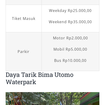
Weekday Rp25.000,00
Tiket Masuk
Weekend Rp35.000,00
Motor Rp2.000,00
Mobil Rp5.000,00
Parkir
Bus Rp10.000,00
Daya Tarik Bima Utomo
Waterpark