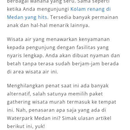
berbagai wahana yang seru. Sama seperti
ketika Anda mengunjungi
Kolam renang di
Medan yang hits
. Tersedia banyak permainan
anak dan hal-hal menarik lainnya.
Wisata air yang menawarkan kenyamanan
kepada pengunjung dengan fasilitas yang
nyaris lengkap. Anda akan dibuat nyaman dan
betah tanpa terasa sudah berjam-jam berada
di area wisata air ini.
Menghilangkan penat saat ini ada banyak
alternatif, salah satunya memilih paket
gathering wisata murah termasuk ke tempat
ini. Nah, penasaran apa saja yang ada di
Waterpark Medan ini? Simak ulasan artikel
berikut ini, yuk!