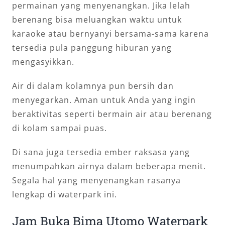
permainan yang menyenangkan. Jika lelah
berenang bisa meluangkan waktu untuk
karaoke atau bernyanyi bersama-sama karena
tersedia pula panggung hiburan yang
mengasyikkan.
Air di dalam kolamnya pun bersih dan
menyegarkan. Aman untuk Anda yang ingin
beraktivitas seperti bermain air atau berenang
di kolam sampai puas.
Di sana juga tersedia ember raksasa yang
menumpahkan airnya dalam beberapa menit.
Segala hal yang menyenangkan rasanya
lengkap di waterpark ini.
Jam Buka Bima Utomo Waterpark