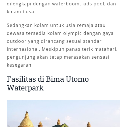
dilengkapi dengan waterboom, kids pool, dan
kolam busa.
Sedangkan kolam untuk usia remaja atau
dewasa tersedia kolam olympic dengan gaya
outdoor yang dirancang sesuai standar
internasional. Meskipun panas terik matahari,
pengunjung akan tetap merasakan sensasi
kesegaran.
Fasilitas di Bima Utomo
Waterpark