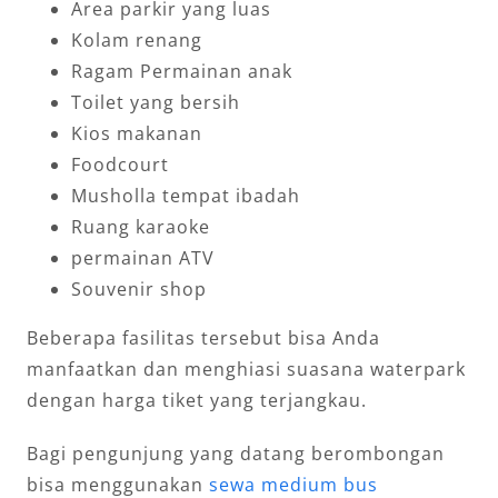
Area parkir yang luas
Kolam renang
Ragam Permainan anak
Toilet yang bersih
Kios makanan
Foodcourt
Musholla tempat ibadah
Ruang karaoke
permainan ATV
Souvenir shop
Beberapa fasilitas tersebut bisa Anda
manfaatkan dan menghiasi suasana waterpark
dengan harga tiket yang terjangkau.
Bagi pengunjung yang datang berombongan
bisa menggunakan
sewa medium bus