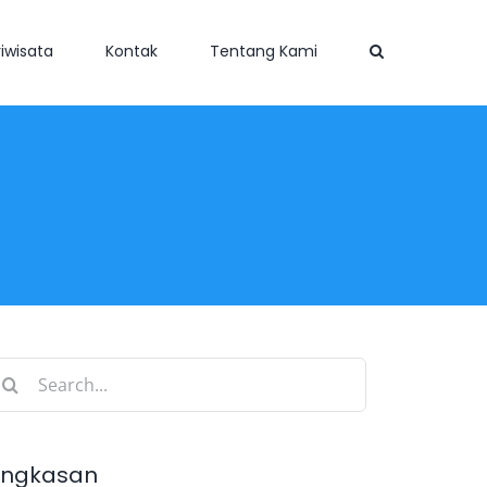
iwisata
Kontak
Tentang Kami
earch
r:
ingkasan