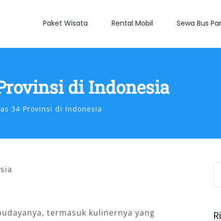
Paket Wisata
Rental Mobil
Sewa Bus Par
rovinsi di Indonesia
s 34 Provinsi di Indonesia
S
fo
budayanya, termasuk kulinernya yang
R