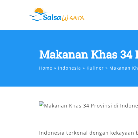
Skip
to
content
Makanan Khas 34 P
Home
Indonesia
Kuliner
Makanan Kha
Indonesia terkenal dengan kekayaan 