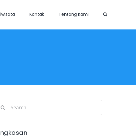
iwisata
Kontak
Tentang Kami
earch
r:
ingkasan