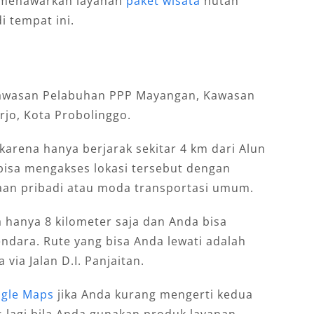
a menawarkan layanan
paket wisata
hutan
i tempat ini.
 kawasan Pelabuhan PPP Mayangan, Kawasan
jo, Kota Probolinggo.
, karena hanya berjarak sekitar 4 km dari Alun
bisa mengakses lokasi tersebut dengan
n pribadi atau moda transportasi umum.
a hanya 8 kilometer saja dan Anda bisa
dara. Rute yang bisa Anda lewati adalah
via Jalan D.I. Panjaitan.
gle Maps
jika Anda kurang mengerti kedua
s lagi bila Anda gunakan produk layanan