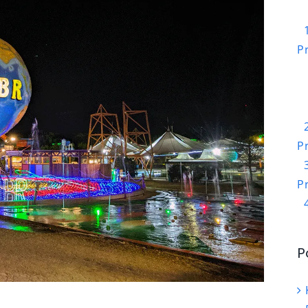
P
P
P
P