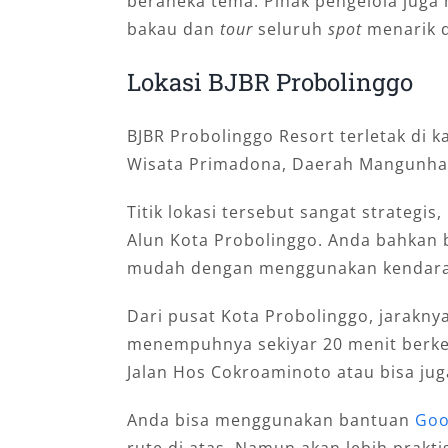
beraneka tema. Pihak pengelola jug
bakau dan
tour
seluruh
spot
menarik d
Lokasi BJBR Probolinggo
BJBR Probolinggo Resort terletak di
Wisata Primadona, Daerah Mangunhar
Titik lokasi tersebut sangat strategis
Alun Kota Probolinggo. Anda bahkan 
mudah dengan menggunakan kendaraa
Dari pusat Kota Probolinggo, jarakny
menempuhnya sekiyar 20 menit berken
Jalan Hos Cokroaminoto atau bisa juga 
Anda bisa menggunakan bantuan
Goo
rute di atas. Namun akan lebih prakti