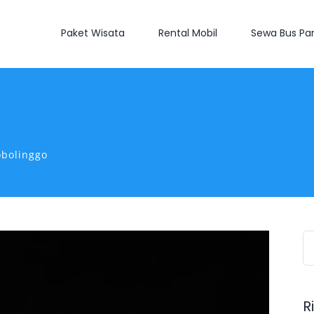
Paket Wisata
Rental Mobil
Sewa Bus Par
obolinggo
S
fo
R