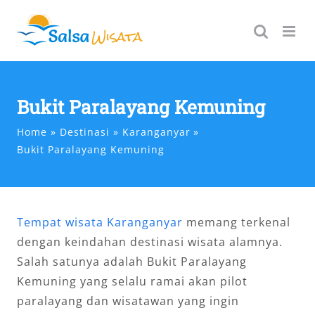
Skip
to
content
Bukit Paralayang Kemuning
Home
Destinasi
Karanganyar
Bukit Paralayang Kemuning
Tempat wisata Karanganyar
memang terkenal
dengan keindahan destinasi wisata alamnya.
Salah satunya adalah Bukit Paralayang
Kemuning yang selalu ramai akan pilot
paralayang dan wisatawan yang ingin