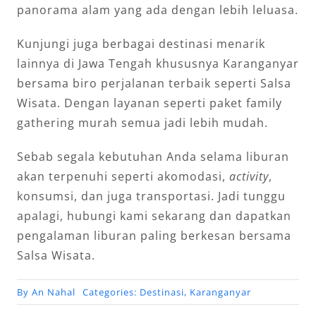
panorama alam yang ada dengan lebih leluasa.
Kunjungi juga berbagai destinasi menarik
lainnya di Jawa Tengah khususnya Karanganyar
bersama biro perjalanan terbaik seperti Salsa
Wisata. Dengan layanan seperti paket family
gathering murah semua jadi lebih mudah.
Sebab segala kebutuhan Anda selama liburan
akan terpenuhi seperti akomodasi,
activity
,
konsumsi, dan juga transportasi. Jadi tunggu
apalagi, hubungi kami sekarang dan dapatkan
pengalaman liburan paling berkesan bersama
Salsa Wisata.
By
An Nahal
Categories:
Destinasi
,
Karanganyar