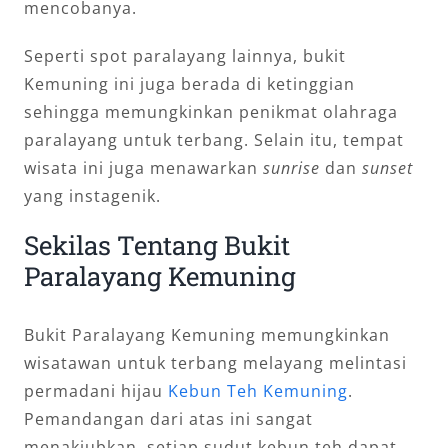
mencobanya.
Seperti spot paralayang lainnya, bukit
Kemuning ini juga berada di ketinggian
sehingga memungkinkan penikmat olahraga
paralayang untuk terbang. Selain itu, tempat
wisata ini juga menawarkan
sunrise
dan
sunset
yang instagenik.
Sekilas Tentang Bukit
Paralayang Kemuning
Bukit Paralayang Kemuning memungkinkan
wisatawan untuk terbang melayang melintasi
permadani hijau
Kebun Teh Kemuning
.
Pemandangan dari atas ini sangat
menakjubkan, setiap sudut kebun teh dapat