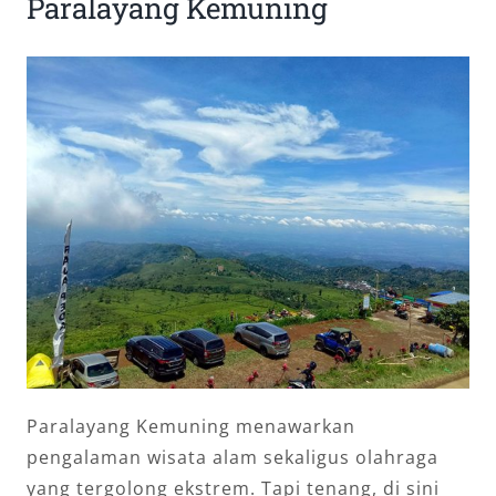
Paralayang Kemuning
Paralayang Kemuning menawarkan
pengalaman wisata alam sekaligus olahraga
yang tergolong ekstrem. Tapi tenang, di sini