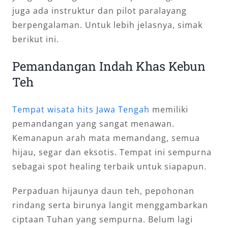
juga ada instruktur dan pilot paralayang
berpengalaman. Untuk lebih jelasnya, simak
berikut ini.
Pemandangan Indah Khas Kebun
Teh
Tempat wisata hits Jawa Tengah
memiliki
pemandangan yang sangat menawan.
Kemanapun arah mata memandang, semua
hijau, segar dan eksotis. Tempat ini sempurna
sebagai spot healing terbaik untuk siapapun.
Perpaduan hijaunya daun teh, pepohonan
rindang serta birunya langit menggambarkan
ciptaan Tuhan yang sempurna. Belum lagi