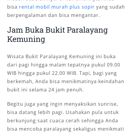
bisa
rental mobil murah plus sopir
yang sudah
berpengalaman dan bisa mengantar.
Jam Buka Bukit Paralayang
Kemuning
Wisata Bukit Paralayang Kemuning ini buka
dari pagi hingga malam tepatnya pukul 09.00
WIB hingga pukul 22.00 WIB. Tapi, bagi yang
berkemah, Anda bisa menikmatinya keindahan
bukit ini selama 24 jam penuh.
Begitu juga yang ingin menyaksikan sunrise,
bisa datang lebih pagi. Usahakan pula untuk
berkunjung saat cuaca cerah sehingga Anda
bisa mencoba paralayang sekaligus menikmati