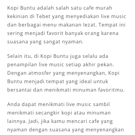
Kopi Buntu adalah salah satu cafe murah
kekinian di Tebet yang menyediakan live music
dan berbagai menu makanan lezat. Tempat ini
sering menjadi favorit banyak orang karena
suasana yang sangat nyaman.
Selain itu, di Kopi Buntu juga selalu ada
penampilan live music setiap akhir pekan.
Dengan atmosfer yang menyenangkan, Kopi
Buntu menjadi tempat yang ideal untuk
bersantai dan menikmati minuman favoritmu.
Anda dapat menikmati live music sambil
menikmati secangkir kopi atau minuman
lainnya. Jadi, jika kamu mencari cafe yang
nyaman dengan suasana yang menyenangkan