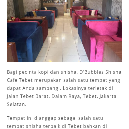
Bagi pecinta kopi dan shisha, D’Bubbles Shisha
Cafe Tebet merupakan salah satu tempat yang
dapat Anda sambangi. Lokasinya terletak di
Jalan Tebet Barat, Dalam Raya, Tebet, Jakarta
Selatan.
Tempat ini dianggap sebagai salah satu
tempat shisha terbaik di Tebet bahkan di