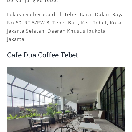
berkunjung ke Tebet.
Lokasinya berada di Jl. Tebet Barat Dalam Raya
No.60, RT.5/RW.3, Tebet Bar., Kec. Tebet, Kota
Jakarta Selatan, Daerah Khusus Ibukota
Jakarta.
Cafe Dua Coffee Tebet