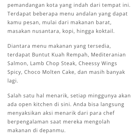
pemandangan kota yang indah dari tempat ini.
Terdapat beberapa menu andalan yang dapat
kamu pesan, mulai dari makanan barat,
masakan nusantara, kopi, hingga koktail.
Diantara menu makanan yang tersedia,
terdapat Buntut Kuah Rempah, Mediteranian
Salmon, Lamb Chop Steak, Cheessy Wings
Spicy, Choco Molten Cake, dan masih banyak
lagi.
Salah satu hal menarik, setiap minggunya akan
ada open kitchen di sini. Anda bisa langsung
menyaksikan aksi menarik dari para chef
berpengalaman saat mereka mengolah
makanan di depanmu.