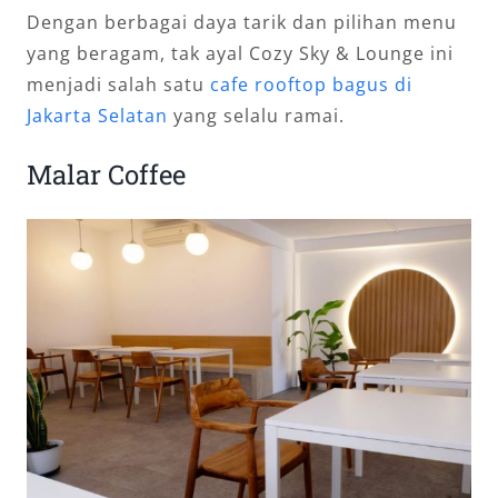
Dengan berbagai daya tarik dan pilihan menu
yang beragam, tak ayal Cozy Sky & Lounge ini
menjadi salah satu
cafe rooftop bagus di
Jakarta Selatan
yang selalu ramai.
Malar Coffee