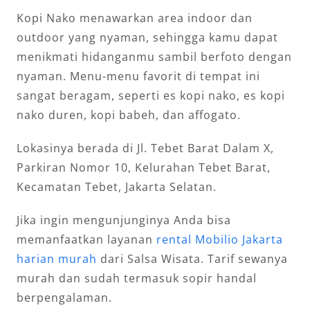
Kopi Nako menawarkan area indoor dan
outdoor yang nyaman, sehingga kamu dapat
menikmati hidanganmu sambil berfoto dengan
nyaman. Menu-menu favorit di tempat ini
sangat beragam, seperti es kopi nako, es kopi
nako duren, kopi babeh, dan affogato.
Lokasinya berada di Jl. Tebet Barat Dalam X,
Parkiran Nomor 10, Kelurahan Tebet Barat,
Kecamatan Tebet, Jakarta Selatan.
Jika ingin mengunjunginya Anda bisa
memanfaatkan layanan
rental Mobilio Jakarta
harian murah
dari Salsa Wisata. Tarif sewanya
murah dan sudah termasuk sopir handal
berpengalaman.