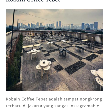
Kobain Coffee Tebet adalah tempat nongkrong
terbaru di Jakarta yang sangat instagramable.