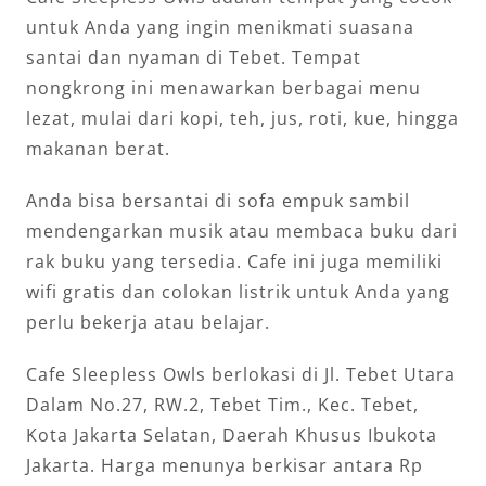
untuk Anda yang ingin menikmati suasana
santai dan nyaman di Tebet. Tempat
nongkrong ini menawarkan berbagai menu
lezat, mulai dari kopi, teh, jus, roti, kue, hingga
makanan berat.
Anda bisa bersantai di sofa empuk sambil
mendengarkan musik atau membaca buku dari
rak buku yang tersedia. Cafe ini juga memiliki
wifi gratis dan colokan listrik untuk Anda yang
perlu bekerja atau belajar.
Cafe Sleepless Owls berlokasi di Jl. Tebet Utara
Dalam No.27, RW.2, Tebet Tim., Kec. Tebet,
Kota Jakarta Selatan, Daerah Khusus Ibukota
Jakarta. Harga menunya berkisar antara Rp