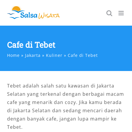
Skip
to
content
Cafe di Tebet
Home
Jakarta
Kuliner
Cafe di Tebet
Tebet adalah salah satu kawasan di Jakarta
Selatan yang terkenal dengan berbagai macam
cafe yang menarik dan cozy. Jika kamu berada
di Jakarta Selatan dan sedang mencari daerah
dengan banyak cafe, jangan lupa mampir ke
Tebet.