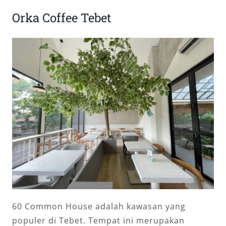
Orka Coffee Tebet
60 Common House adalah kawasan yang
populer di Tebet. Tempat ini merupakan