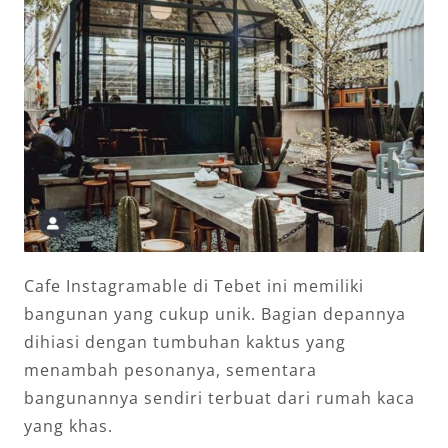
Cafe Instagramable di Tebet ini memiliki
bangunan yang cukup unik. Bagian depannya
dihiasi dengan tumbuhan kaktus yang
menambah pesonanya, sementara
bangunannya sendiri terbuat dari rumah kaca
yang khas.