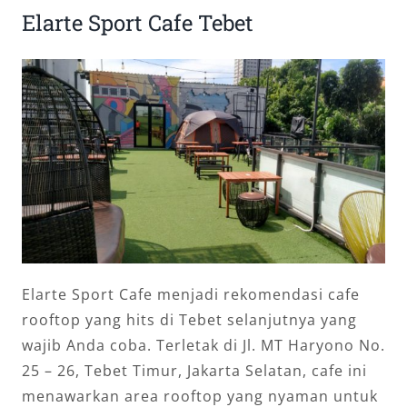
Elarte Sport Cafe Tebet
Elarte Sport Cafe menjadi rekomendasi cafe
rooftop yang hits di Tebet selanjutnya yang
wajib Anda coba. Terletak di Jl. MT Haryono No.
25 – 26, Tebet Timur, Jakarta Selatan, cafe ini
menawarkan area rooftop yang nyaman untuk