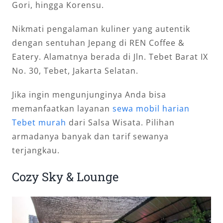
Gori, hingga Korensu.
Nikmati pengalaman kuliner yang autentik
dengan sentuhan Jepang di REN Coffee &
Eatery. Alamatnya berada di Jln. Tebet Barat IX
No. 30, Tebet, Jakarta Selatan.
Jika ingin mengunjunginya Anda bisa
memanfaatkan layanan
sewa mobil harian
Tebet murah
dari Salsa Wisata. Pilihan
armadanya banyak dan tarif sewanya
terjangkau.
Cozy Sky & Lounge