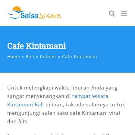
Skip
to
content
Cafe Kintamani
Home
Bali
Kuliner
Cafe Kintamani
Untuk melengkapi waktu liburan Anda yang
sangat menyenangkan di
tempat wisata
Kintamani Bali
pilihan, tak ada salahnya untuk
mengunjungi salah satu cafe Kintamani viral
dan
hits
.