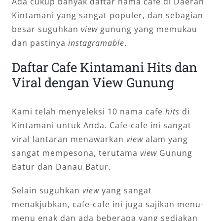
Ada cukup banyak daftar nama cafe di Daerah
Kintamani yang sangat populer, dan sebagian
besar suguhkan
view
gunung yang memukau
dan pastinya
instagramable
.
Daftar Cafe Kintamani Hits dan
Viral dengan View Gunung
Kami telah menyeleksi 10 nama cafe
hits
di
Kintamani untuk Anda. Cafe-cafe ini sangat
viral lantaran menawarkan
view
alam yang
sangat mempesona, terutama
view
Gunung
Batur dan Danau Batur.
Selain suguhkan
view
yang sangat
menakjubkan, cafe-cafe ini juga sajikan menu-
menu enak dan ada beberapa yang sediakan