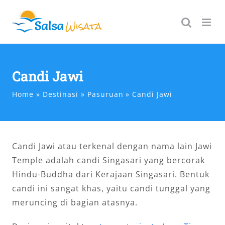
Skip
to
content
Candi Jawi
Home
Destinasi
Pasuruan
Candi Jawi
Candi Jawi atau terkenal dengan nama lain Jawi
Temple adalah candi Singasari yang bercorak
Hindu-Buddha dari Kerajaan Singasari. Bentuk
candi ini sangat khas, yaitu candi tunggal yang
meruncing di bagian atasnya.