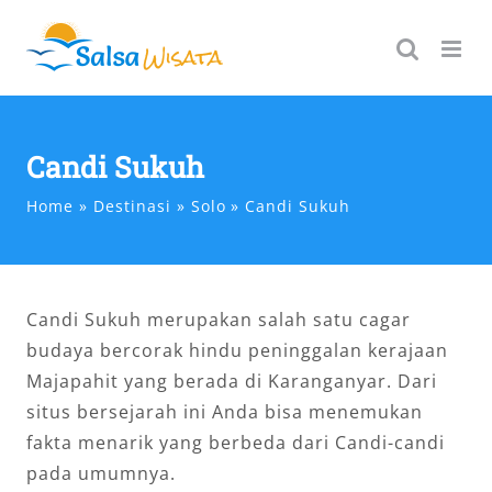
Skip
to
content
Candi Sukuh
Home
Destinasi
Solo
Candi Sukuh
Candi Sukuh merupakan salah satu cagar
budaya bercorak hindu peninggalan kerajaan
Majapahit yang berada di Karanganyar. Dari
situs bersejarah ini Anda bisa menemukan
fakta menarik yang berbeda dari Candi-candi
pada umumnya.