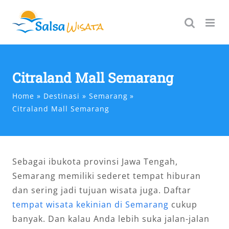
Skip
to
content
Citraland Mall Semarang
Home
Destinasi
Semarang
Citraland Mall Semarang
Sebagai ibukota provinsi Jawa Tengah,
Semarang memiliki sederet tempat hiburan
dan sering jadi tujuan wisata juga. Daftar
tempat wisata kekinian di Semarang
cukup
banyak. Dan kalau Anda lebih suka jalan-jalan