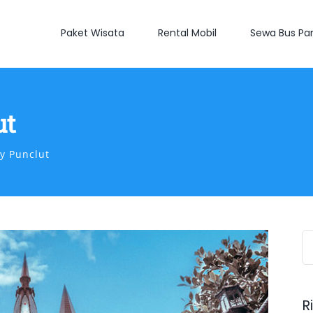
Paket Wisata
Rental Mobil
Sewa Bus Par
ut
y Punclut
S
fo
R