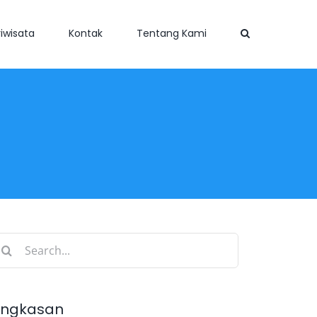
iwisata
Kontak
Tentang Kami
earch
r:
ingkasan