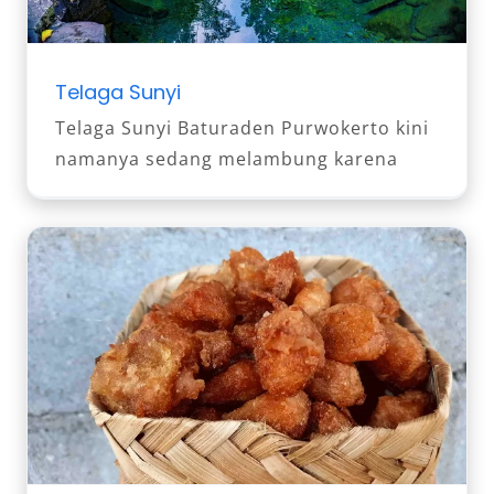
Telaga Sunyi
Telaga Sunyi Baturaden Purwokerto kini
namanya sedang melambung karena