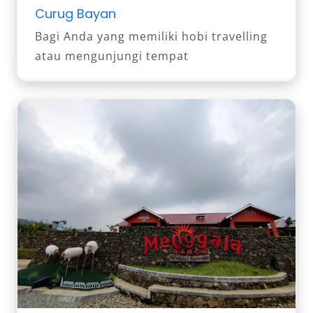
Curug Bayan
Bagi Anda yang memiliki hobi travelling
atau mengunjungi tempat