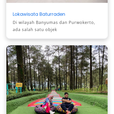
Lokawisata Baturraden
Di wilayah Banyumas dan Purwokerto,
ada salah satu objek