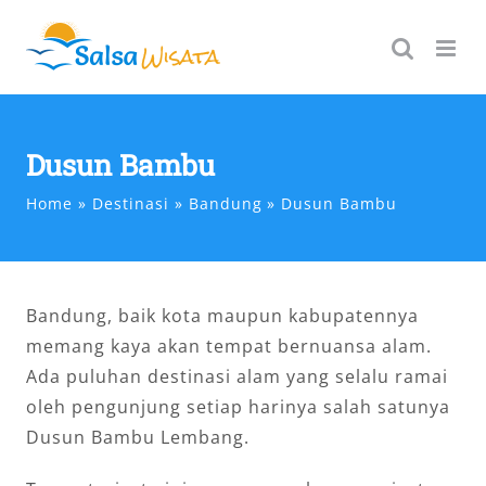
Skip
to
content
Dusun Bambu
Home
Destinasi
Bandung
Dusun Bambu
Bandung, baik kota maupun kabupatennya
memang kaya akan tempat bernuansa alam.
Ada puluhan destinasi alam yang selalu ramai
oleh pengunjung setiap harinya salah satunya
Dusun Bambu Lembang.