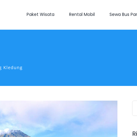
Paket Wisata
Rental Mobil
Sewa Bus Par
g Kledung
S
fo
R