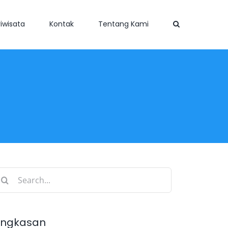
iwisata
Kontak
Tentang Kami
earch
r:
ingkasan