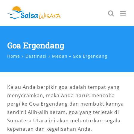
Skip
to
content
Goa Ergendang
Home
Destinasi
Medan
Goa Ergendang
Kalau Anda berpikir goa adalah tempat yang
menyeramkan, maka Anda harus mencoba
pergi ke Goa Ergendang dan membuktikannya
sendiri! Alih-alih seram, goa yang terletak di
Sumatera Utara ini akan melunturkan segala
kepenatan dan kegelisahan Anda.