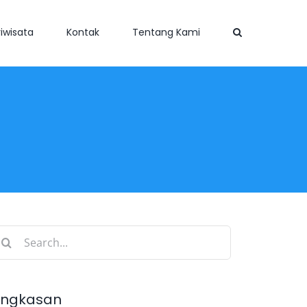
iwisata
Kontak
Tentang Kami
earch
r:
ingkasan