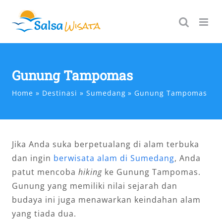
Skip
to
content
Gunung Tampomas
Home
Destinasi
Sumedang
Gunung Tampomas
Jika Anda suka berpetualang di alam terbuka
dan ingin
berwisata alam di Sumedang
, Anda
patut mencoba
hiking
ke Gunung Tampomas.
Gunung yang memiliki nilai sejarah dan
budaya ini juga menawarkan keindahan alam
yang tiada dua.