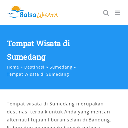
Skip
to
content
Tempat Wisata di
Sumedang
Home
Destinasi
Sumedang
Tempat Wisata di Sumedang
Tempat wisata di Sumedang merupakan
destinasi terbaik untuk Anda yang mencari
alternatif tujuan liburan selain di Bandung.
Kabupaten ini memiliki banyak potensi