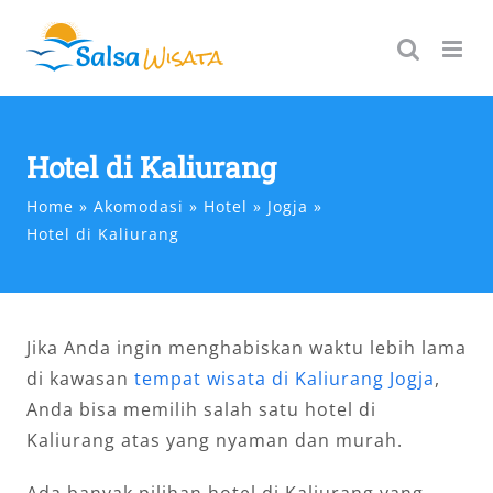
Skip
to
content
Hotel di Kaliurang
Home
Akomodasi
Hotel
Jogja
Hotel di Kaliurang
Jika Anda ingin menghabiskan waktu lebih lama
di kawasan
tempat wisata di Kaliurang Jogja
,
Anda bisa memilih salah satu hotel di
Kaliurang atas yang nyaman dan murah.