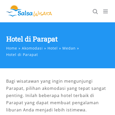
Skip
to
content
Hotel di Parapat
Home
Akomodasi
Hotel
Medan
Hotel di Parapat
Bagi wisatawan yang ingin mengunjungi
Parapat, pilihan akomodasi yang tepat sangat
penting. Inilah beberapa hotel terbaik di
Parapat yang dapat membuat pengalaman
liburan Anda menjadi lebih istimewa.