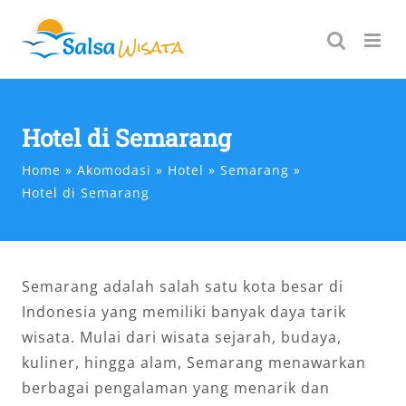
Skip
to
content
Hotel di Semarang
Home
Akomodasi
Hotel
Semarang
Hotel di Semarang
Semarang adalah salah satu kota besar di
Indonesia yang memiliki banyak daya tarik
wisata. Mulai dari wisata sejarah, budaya,
kuliner, hingga alam, Semarang menawarkan
berbagai pengalaman yang menarik dan