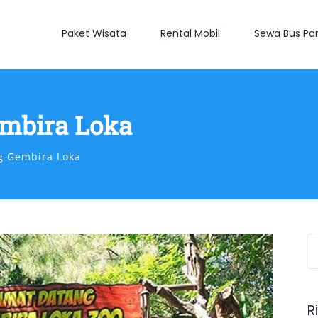
Paket Wisata
Rental Mobil
Sewa Bus Par
mbira Loka
g Gembira Loka
S
fo
R