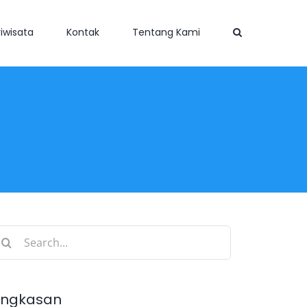
iwisata
Kontak
Tentang Kami
earch
r:
ingkasan