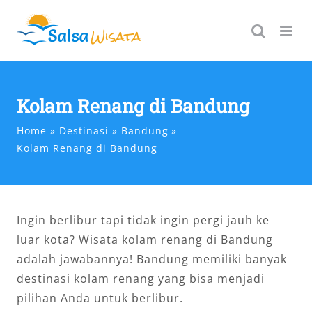
Skip
to
content
Kolam Renang di Bandung
Home
Destinasi
Bandung
Kolam Renang di Bandung
Ingin berlibur tapi tidak ingin pergi jauh ke
luar kota? Wisata kolam renang di Bandung
adalah jawabannya! Bandung memiliki banyak
destinasi kolam renang yang bisa menjadi
pilihan Anda untuk berlibur.