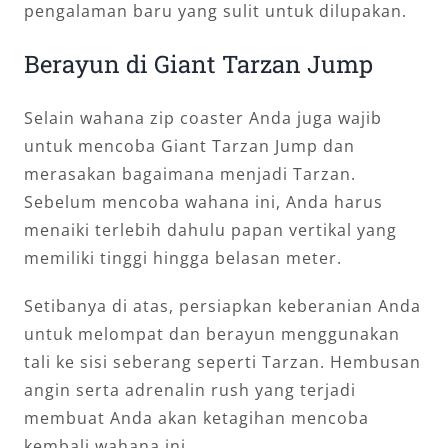
pengalaman baru yang sulit untuk dilupakan.
Berayun di Giant Tarzan Jump
Selain wahana zip coaster Anda juga wajib
untuk mencoba Giant Tarzan Jump dan
merasakan bagaimana menjadi Tarzan.
Sebelum mencoba wahana ini, Anda harus
menaiki terlebih dahulu papan vertikal yang
memiliki tinggi hingga belasan meter.
Setibanya di atas, persiapkan keberanian Anda
untuk melompat dan berayun menggunakan
tali ke sisi seberang seperti Tarzan. Hembusan
angin serta adrenalin rush yang terjadi
membuat Anda akan ketagihan mencoba
kembali wahana ini.