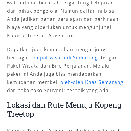
waktu dapat berubah tergantung kebijakan
dari pihak pengelola. Namun daftar ini bisa
Anda jadikan bahan persiapan dan perkiraan
biaya yang diperlukan untuk mengunjungi
Kopeng Treetop Adventure.
Dapatkan juga kemudahan mengunjungi
berbagai
tempat wisata di Semarang
dengan
Paket Wisata dari Biro Perjalanan. Melalui
paket ini Anda juga bisa mendapatkan
kemudahan membeli
oleh-oleh Khas Semarang
dari toko-toko Souvenir terbaik yang ada.
Lokasi dan Rute Menuju Kopeng
Treetop
Kopeng Treetop Adventure Park ini terletak di