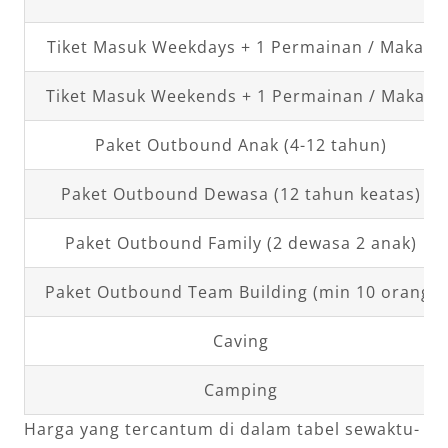
Tiket Masuk Weekdays + 1 Permainan / Makan
Tiket Masuk Weekends + 1 Permainan / Makan
Paket Outbound Anak (4-12 tahun)
Paket Outbound Dewasa (12 tahun keatas)
Paket Outbound Family (2 dewasa 2 anak)
Paket Outbound Team Building (min 10 orang)
Caving
Camping
Harga yang tercantum di dalam tabel sewaktu-