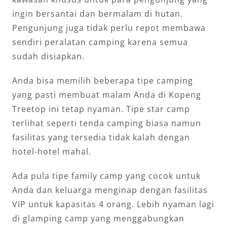
ingin bersantai dan bermalam di hutan.
Pengunjung juga tidak perlu repot membawa
sendiri peralatan camping karena semua
sudah disiapkan.
Anda bisa memilih beberapa tipe camping
yang pasti membuat malam Anda di Kopeng
Treetop ini tetap nyaman. Tipe star camp
terlihat seperti tenda camping biasa namun
fasilitas yang tersedia tidak kalah dengan
hotel-hotel mahal.
Ada pula tipe family camp yang cocok untuk
Anda dan keluarga menginap dengan fasilitas
VIP untuk kapasitas 4 orang. Lebih nyaman lagi
di glamping camp yang menggabungkan