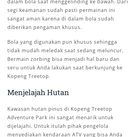
dalam bola saat menggelinding ke bawah. Dari
segi keamanan sudah pasti permainan ini
sangat aman karena di dalam bola sudah
diberikan pengaman khusus.
Bola yang digunakan pun khusus sehingga
tidak mudah meledak saat sedang meluncur.
Bermain zorbing bisa menjadi hal baru dan
seru untuk Anda lakukan saat berkunjung ke
Kopeng Treetop.
Menjelajah Hutan
Kawasan hutan pinus di Kopeng Treetop
Adventure Park ini sangat menarik untuk
dijelajahi. Untuk itulah pihak pengelola
menyediakan kendaraan ATV yang bisa Anda