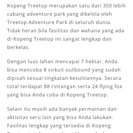
Kopeng Treetop merupakan satu dari 350 lebih
cabang adventure park yang dikelola oleh
Treetop Adventure Park di seluruh dunia.
Tidak heran bila fasilitas dan wahana yang ada
di Kopeng Treetop ini sangat lengkap dan
berkelas.
Dengan luas lahan mencapai 7 hektar, Anda
bisa mencoba 8 sirkuit outbound yang sudah
dipisah sesuai tingkatan kesulitannya. Secara
total terdapat 88 rintangan serta 24 flying fox
yang bisa Anda coba di Kopeng Treetop.
Selain itu masih ada banyak permainan dan
aktivitas seru lain yang bisa Anda lakukan.
Fasilitas lengkap yang tersedia di Kopeng