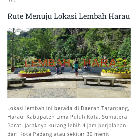
Rute Menuju Lokasi Lembah Harau
Lokasi lembah ini berada di Daerah Tarantang,
Harau, Kabupaten Lima Puluh Kota, Sumatera
Barat. Jaraknya kurang lebih 4 jam perjalanan
dari Kota Padang atau sekitar 30 menit