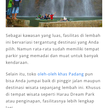
Sebagai kawasan yang luas, fasilitas di lembah
ini bervariasi tergantung destinasi yang Anda
pilih. Namun rata-rata sudah memiliki tempat
parkir yang memadai dan muat untuk banyak
kendaraan.
Selain itu, toko
oleh-oleh khas Padang
pun
bisa Anda jumpai baik di pinggir jalan maupun
destinasi wisata sepanjang lembah ini. Khusus
di tempat wisata seperti Harau Dream Park
atau penginapan, fasilitasnya lebih lengkap
lagi.