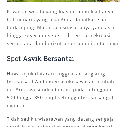
Kawasan wisata yang luas ini memiliki banyak
hal menarik yang bisa Anda dapatkan saat
berkunjung. Mulai dari suasananya yang asri
hingga keseruan seperti di tempat rekreasi
semua ada dan berikut beberapa di antaranya:
Spot Asyik Bersantai
Hawa sejuk dataran tinggi akan langsung
terasa saat Anda memasuki kawasan lembah
ini. Areanya sendiri berada pada ketinggian
500 hingga 850 mdpl sehingga terasa sangat
nyaman.
Tidak sedikit wisatawan yang datang sengaja