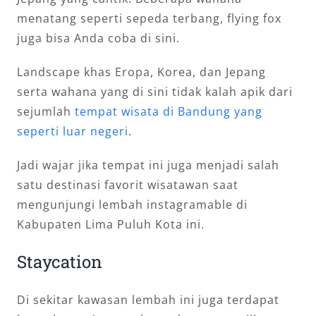
menatang seperti sepeda terbang, flying fox
juga bisa Anda coba di sini.
Landscape khas Eropa, Korea, dan Jepang
serta wahana yang di sini tidak kalah apik dari
sejumlah
tempat wisata di Bandung yang
seperti luar negeri
.
Jadi wajar jika tempat ini juga menjadi salah
satu destinasi favorit wisatawan saat
mengunjungi lembah instagramable di
Kabupaten Lima Puluh Kota ini.
Staycation
Di sekitar kawasan lembah ini juga terdapat