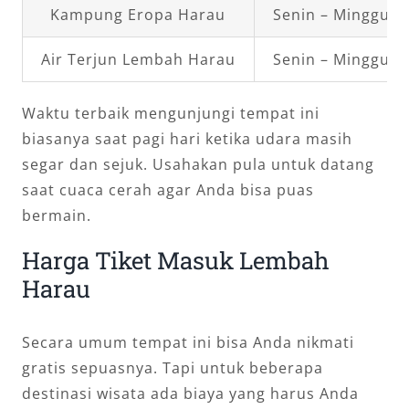
Kampung Eropa Harau
Senin – Minggu
Air Terjun Lembah Harau
Senin – Minggu
Waktu terbaik mengunjungi tempat ini
biasanya saat pagi hari ketika udara masih
segar dan sejuk. Usahakan pula untuk datang
saat cuaca cerah agar Anda bisa puas
bermain.
Harga Tiket Masuk Lembah
Harau
Secara umum tempat ini bisa Anda nikmati
gratis sepuasnya. Tapi untuk beberapa
destinasi wisata ada biaya yang harus Anda