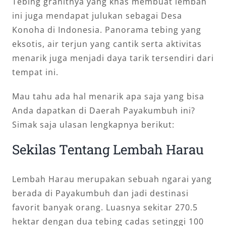
Tebing granitnya yang khas membuat lembah
ini juga mendapat julukan sebagai Desa
Konoha di Indonesia. Panorama tebing yang
eksotis, air terjun yang cantik serta aktivitas
menarik juga menjadi daya tarik tersendiri dari
tempat ini.
Mau tahu ada hal menarik apa saja yang bisa
Anda dapatkan di Daerah Payakumbuh ini?
Simak saja ulasan lengkapnya berikut:
Sekilas Tentang Lembah Harau
Lembah Harau merupakan sebuah ngarai yang
berada di Payakumbuh dan jadi destinasi
favorit banyak orang. Luasnya sekitar 270.5
hektar dengan dua tebing cadas setinggi 100