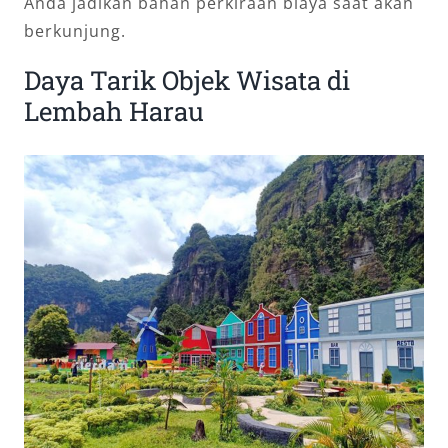
Anda jadikan bahan perkiraan biaya saat akan
berkunjung.
Daya Tarik Objek Wisata di
Lembah Harau