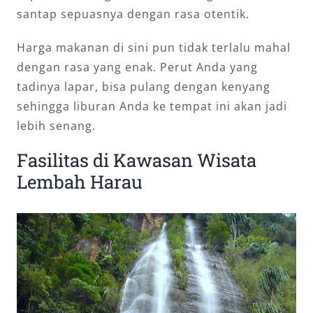
santap sepuasnya dengan rasa otentik.
Harga makanan di sini pun tidak terlalu mahal
dengan rasa yang enak. Perut Anda yang
tadinya lapar, bisa pulang dengan kenyang
sehingga liburan Anda ke tempat ini akan jadi
lebih senang.
Fasilitas di Kawasan Wisata
Lembah Harau