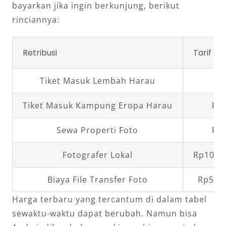
bayarkan jika ingin berkunjung, berikut
rinciannya:
Retribusi
Tarif
Tiket Masuk Lembah Harau
Tiket Masuk Kampung Eropa Harau
Rp4
Sewa Properti Foto
Rp3
Fotografer Lokal
Rp10.00
Biaya File Transfer Foto
Rp5.00
Harga terbaru yang tercantum di dalam tabel
sewaktu-waktu dapat berubah. Namun bisa