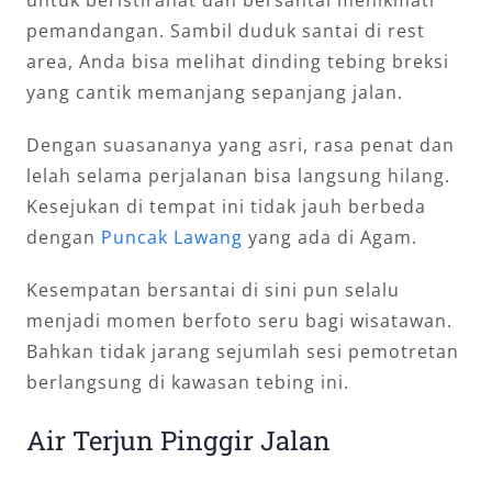
untuk beristirahat dan bersantai menikmati
pemandangan. Sambil duduk santai di rest
area, Anda bisa melihat dinding tebing breksi
yang cantik memanjang sepanjang jalan.
Dengan suasananya yang asri, rasa penat dan
lelah selama perjalanan bisa langsung hilang.
Kesejukan di tempat ini tidak jauh berbeda
dengan
Puncak Lawang
yang ada di Agam.
Kesempatan bersantai di sini pun selalu
menjadi momen berfoto seru bagi wisatawan.
Bahkan tidak jarang sejumlah sesi pemotretan
berlangsung di kawasan tebing ini.
Air Terjun Pinggir Jalan