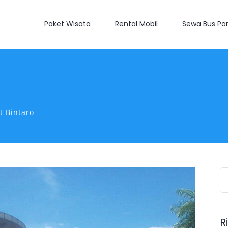
Paket Wisata
Rental Mobil
Sewa Bus Par
t Bintaro
S
fo
R