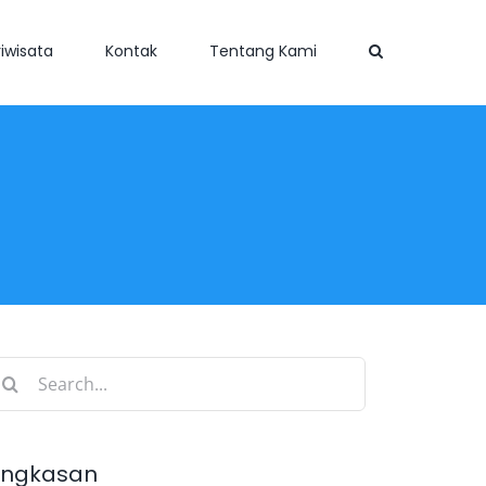
iwisata
Kontak
Tentang Kami
earch
r:
ingkasan