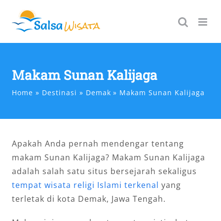
Skip
to
content
Makam Sunan Kalijaga
Home
Destinasi
Demak
Makam Sunan Kalijaga
Apakah Anda pernah mendengar tentang
makam Sunan Kalijaga? Makam Sunan Kalijaga
adalah salah satu situs bersejarah sekaligus
tempat wisata religi Islami terkenal
yang
terletak di kota Demak, Jawa Tengah.