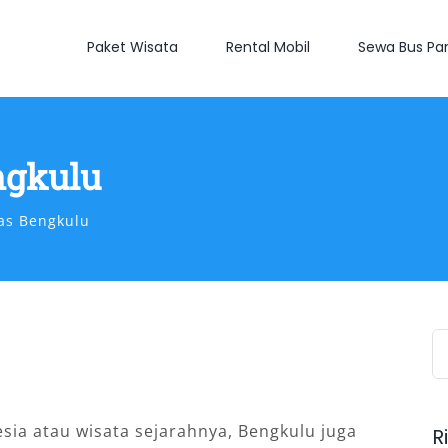
Paket Wisata
Rental Mobil
Sewa Bus Par
ngkulu
as Bengkulu
S
fo
esia atau wisata sejarahnya, Bengkulu juga
R