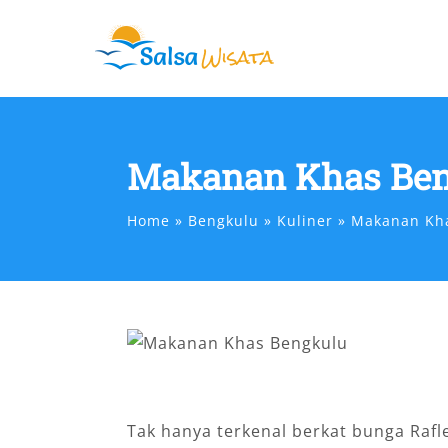
Skip
to
content
Makanan Khas Be
Home
Bengkulu
Kuliner
Makanan Kh
Tak hanya terkenal berkat bunga Rafl