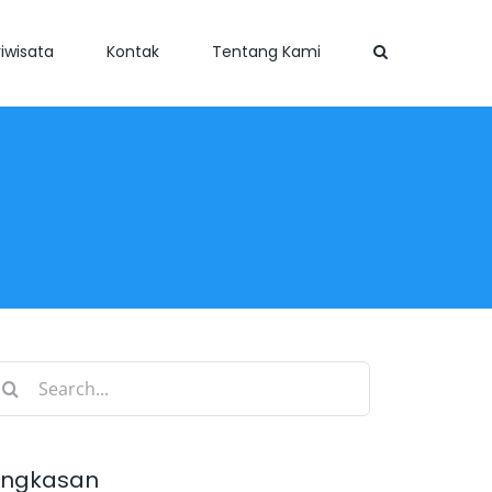
iwisata
Kontak
Tentang Kami
earch
r:
ingkasan