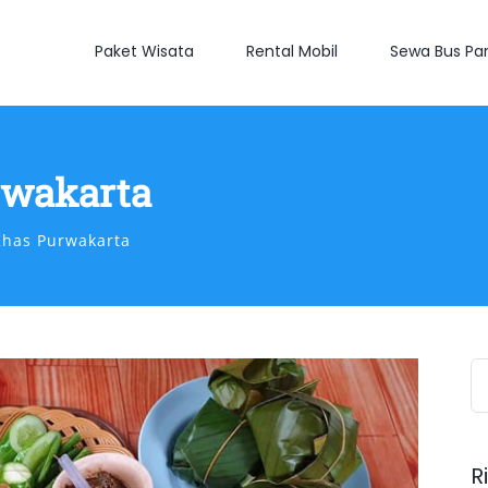
Paket Wisata
Rental Mobil
Sewa Bus Par
wakarta
has Purwakarta
S
fo
R