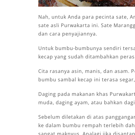
Nah, untuk Anda para pecinta sate, A
sate asli Purwakarta ini. Sate Marangg
dan cara penyajiannya.
Untuk bumbu-bumbunya sendiri ters
kecap yang sudah ditambahkan perasa
Cita rasanya asin, manis, dan asam.
bumbu sambal kecap ini terasa segar,
Daging pada makanan khas Purwakarta
muda, daging ayam, atau bahkan dagi
Sebelum diletakan di atas panggangan
ke dalam bumbu rempah terlebih dahu
sangat maknyus. Apalagi jika disanta