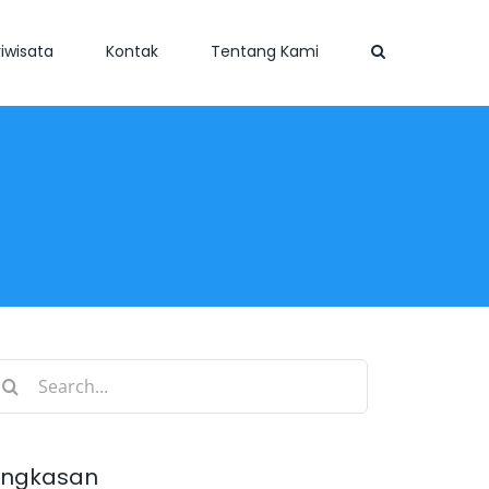
iwisata
Kontak
Tentang Kami
earch
r:
ingkasan