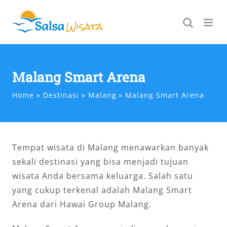
Skip
to
content
Malang Smart Arena
Home
Destinasi
Malang
Malang Smart Arena
Tempat wisata di Malang menawarkan banyak
sekali destinasi yang bisa menjadi tujuan
wisata Anda bersama keluarga. Salah satu
yang cukup terkenal adalah Malang Smart
Arena dari Hawai Group Malang.