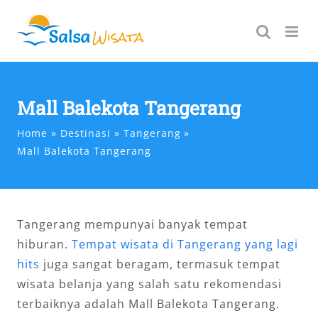
Skip
to
content
Mall Balekota Tangerang
Home
Destinasi
Tangerang
Mall Balekota Tangerang
Tangerang mempunyai banyak tempat
hiburan.
Tempat wisata di Tangerang yang lagi
hits
juga sangat beragam, termasuk tempat
wisata belanja yang salah satu rekomendasi
terbaiknya adalah Mall Balekota Tangerang.