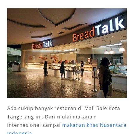
Ada cukup banyak restoran di Mall Bale Kota
Tangerang ini. Dari mulai makanan
internasional sampai
makanan khas Nusantara
Indonesia
.