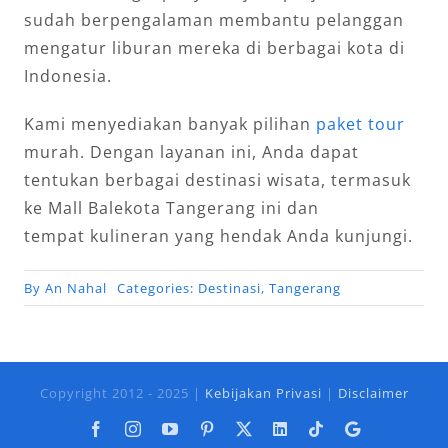
sudah berpengalaman membantu pelanggan
mengatur liburan mereka di berbagai kota di
Indonesia.
Kami menyediakan banyak pilihan
paket tour
murah. Dengan layanan ini, Anda dapat
tentukan berbagai destinasi wisata, termasuk
ke Mall Balekota Tangerang ini dan
tempat kulineran yang hendak Anda kunjungi.
By
An Nahal
Categories:
Destinasi
,
Tangerang
Copyright 2012 - 2025 |
Kebijakan Privasi
|
Disclaimer
Facebook
Instagram
YouTube
Pinterest
X
LinkedIn
Tiktok
Google
Business