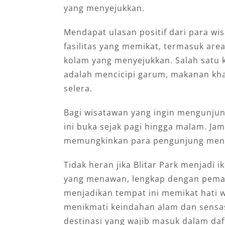
yang menyejukkan.
Mendapat ulasan positif dari para wi
fasilitas yang memikat, termasuk ar
kolam yang menyejukkan. Salah satu k
adalah mencicipi garum, makanan kha
selera.
Bagi wisatawan yang ingin mengunjung
ini buka sejak pagi hingga malam. Jam 
memungkinkan para pengunjung meny
Tidak heran jika Blitar Park menjadi 
yang menawan, lengkap dengan peman
menjadikan tempat ini memikat hati wi
menikmati keindahan alam dan sensasi 
destinasi yang wajib masuk dalam daf