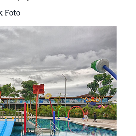
k Foto