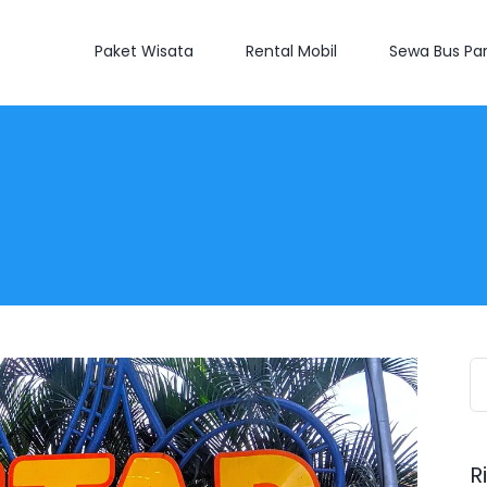
Paket Wisata
Rental Mobil
Sewa Bus Par
S
fo
R