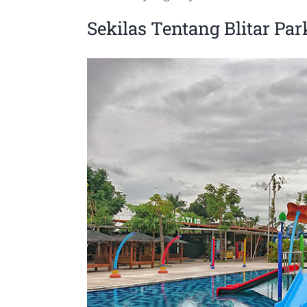
Sekilas Tentang Blitar Par