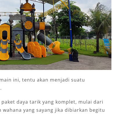
ain ini, tentu akan menjadi suatu
.
paket daya tarik yang komplet, mulai dari
 wahana yang sayang jika dibiarkan begitu