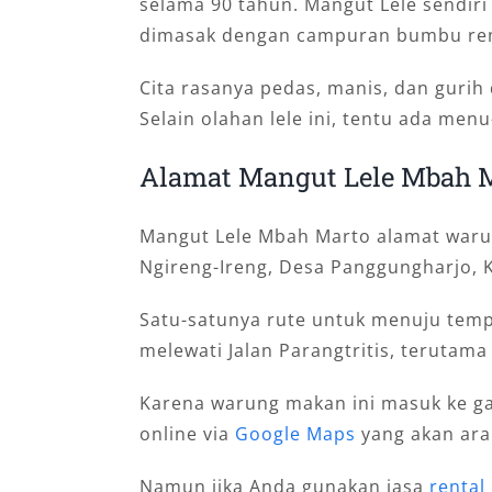
selama 90 tahun. Mangut Lele sendiri 
dimasak dengan campuran bumbu rem
Cita rasanya pedas, manis, dan guri
Selain olahan lele ini, tentu ada me
Alamat Mangut Lele Mbah 
Mangut Lele Mbah Marto alamat warun
Ngireng-Ireng, Desa Panggungharjo, 
Satu-satunya rute untuk menuju tempa
melewati Jalan Parangtritis, terutam
Karena warung makan ini masuk ke ga
online via
Google Maps
yang akan arah
Namun jika Anda gunakan jasa
rental