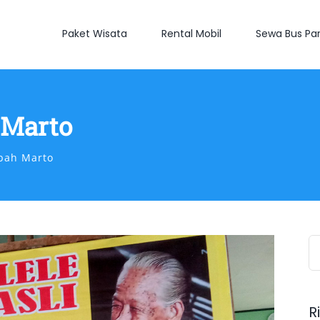
Paket Wisata
Rental Mobil
Sewa Bus Par
 Marto
bah Marto
S
fo
R