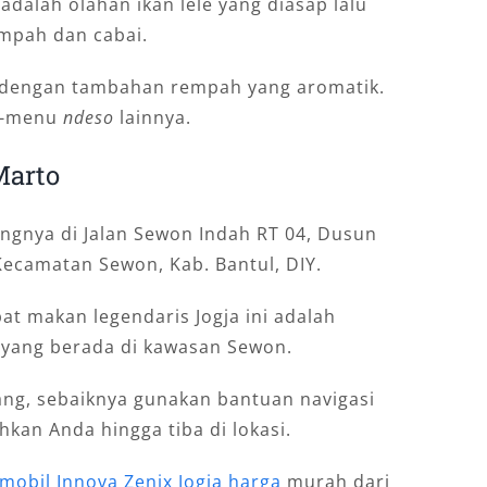
adalah olahan ikan lele yang diasap lalu
pah dan cabai.
h dengan tambahan rempah yang aromatik.
nu-menu
ndeso
lainnya.
Marto
gnya di Jalan Sewon Indah RT 04, Dusun
Kecamatan Sewon, Kab. Bantul, DIY.
t makan legendaris Jogja ini adalah
a yang berada di kawasan Sewon.
ng, sebaiknya gunakan bantuan navigasi
kan Anda hingga tiba di lokasi.
 mobil Innova Zenix Jogja harga
murah dari