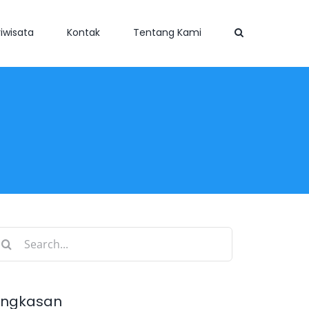
iwisata
Kontak
Tentang Kami
earch
r:
ingkasan