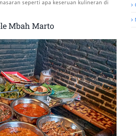
enasaran seperti apa keseruan kulineran di
ele Mbah Marto