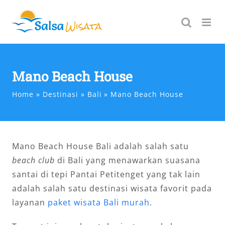
Skip
to
content
Mano Beach House
Home
Destinasi
Bali
Mano Beach House
Mano Beach House Bali adalah salah satu
beach club
di Bali yang menawarkan suasana
santai di tepi Pantai Petitenget yang tak lain
adalah salah satu destinasi wisata favorit pada
layanan
paket wisata Bali murah
.