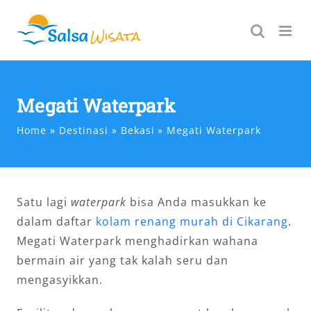
Skip
to
content
Megati Waterpark
Home
Destinasi
Bekasi
Megati Waterpark
Satu lagi
waterpark
bisa Anda masukkan ke
dalam daftar
kolam renang murah di Cikarang
.
Megati Waterpark menghadirkan wahana
bermain air yang tak kalah seru dan
mengasyikkan.