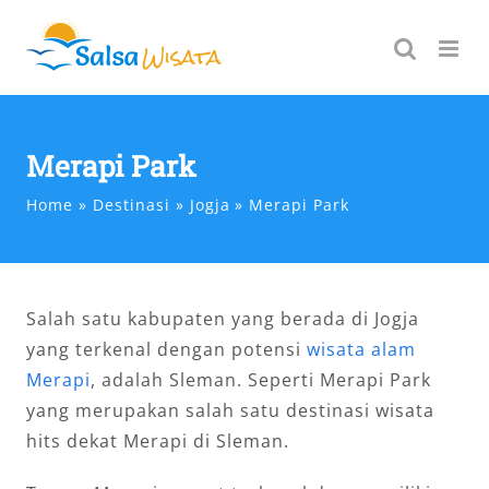
Skip
to
content
Merapi Park
Home
Destinasi
Jogja
Merapi Park
Salah satu kabupaten yang berada di Jogja
yang terkenal dengan potensi
wisata alam
Merapi
, adalah Sleman. Seperti Merapi Park
yang merupakan salah satu destinasi wisata
hits dekat Merapi di Sleman.