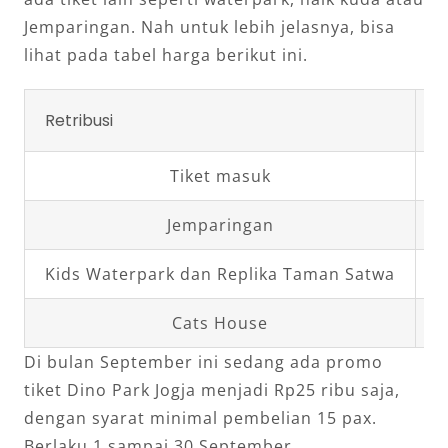
Jemparingan. Nah untuk lebih jelasnya, bisa
lihat pada tabel harga berikut ini.
Retribusi
T
Tiket masuk
R
Jemparingan
R
Kids Waterpark dan Replika Taman Satwa
R
Cats House
R
Di bulan September ini sedang ada promo
tiket Dino Park Jogja menjadi Rp25 ribu saja,
dengan syarat minimal pembelian 15 pax.
Berlaku 1 sampai 30 September.