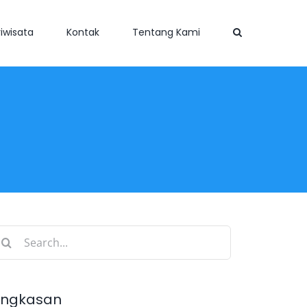
iwisata
Kontak
Tentang Kami
earch
r:
ingkasan