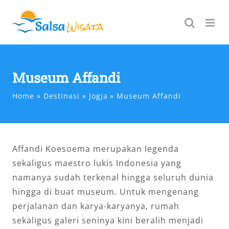
Skip
to
content
Museum Affandi
Home
Destinasi
Jogja
Museum Affandi
Affandi Koesoema merupakan legenda
sekaligus maestro lukis Indonesia yang
namanya sudah terkenal hingga seluruh dunia
hingga di buat museum. Untuk mengenang
perjalanan dan karya-karyanya, rumah
sekaligus galeri seninya kini beralih menjadi