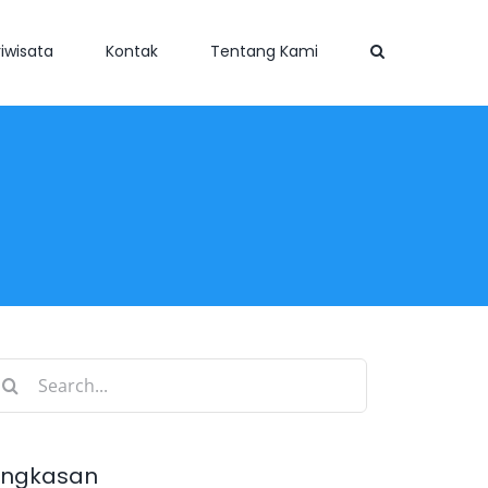
iwisata
Kontak
Tentang Kami
earch
r:
ingkasan