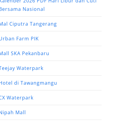
Kalender 2026 PDF Hari Libur dan Cuti
Bersama Nasional
Mal Ciputra Tangerang
Urban Farm PIK
Mall SKA Pekanbaru
Teejay Waterpark
Hotel di Tawangmangu
CX Waterpark
Nipah Mall