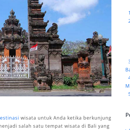
Ba
M
P
estinasi
wisata untuk Anda ketika berkunjung
enjadi salah satu tempat wisata di Bali yang